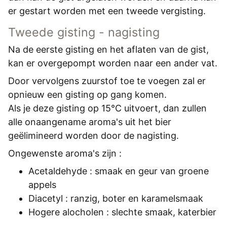
REGISTREREN
er gestart worden met een tweede vergisting.
ADVERTEREN
Tweede gisting - nagisting
MELDPUNT
Na de eerste gisting en het aflaten van de gist,
kan er overgepompt worden naar een ander vat.
PERS/PUBLICATIES
Door vervolgens zuurstof toe te voegen zal er
FACEBOOK
opnieuw een gisting op gang komen.
LINKS
Als je deze gisting op 15°C uitvoert, dan zullen
alle onaangename aroma's uit het bier
geëlimineerd worden door de nagisting.
Ongewenste aroma's zijn :
Acetaldehyde : smaak en geur van groene
appels
Diacetyl : ranzig, boter en karamelsmaak
Hogere alocholen : slechte smaak, katerbier