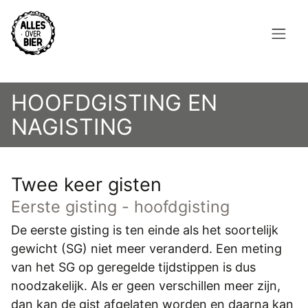
Overslaan
en
naar
de
Hoofdnavigatie
inhoud
HOME
gaan
HOOFDGISTING EN
BROUWEN
NAGISTING
BLOG
Twee keer gisten
AANBOD
Eerste gisting - hoofdgisting
AGENDA
De eerste gisting is ten einde als het soortelijk
CONTACT
gewicht (SG) niet meer veranderd. Een meting
van het SG op geregelde tijdstippen is dus
Topmenu
noodzakelijk. Als er geen verschillen meer zijn,
INLOGGEN
dan kan de gist afgelaten worden en daarna kan