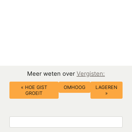
Meer weten over
Vergisten:
Boeknavigatie-
« HOE GIST
OMHOOG
LAGEREN
links
GROEIT
»
voor
Hoofdgisting
en
Zoeken
nagisting