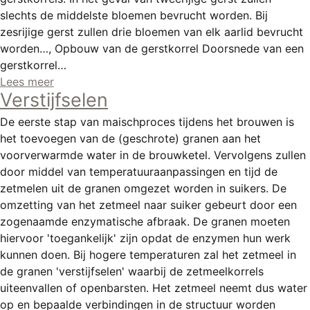
REGISTREREN
slechts de middelste bloemen bevrucht worden. Bij
zesrijige gerst zullen drie bloemen van elk aarlid bevrucht
ADVERTEREN
worden…, Opbouw van de gerstkorrel Doorsnede van een
MELDPUNT
gerstkorrel…
Lees meer
PERS/PUBLICATIES
Verstijfselen
FACEBOOK
De eerste stap van maischproces tijdens het brouwen is
het toevoegen van de (geschrote) granen aan het
LINKS
voorverwarmde water in de brouwketel. Vervolgens zullen
door middel van temperatuuraanpassingen en tijd de
zetmelen uit de granen omgezet worden in suikers. De
omzetting van het zetmeel naar suiker gebeurt door een
zogenaamde enzymatische afbraak. De granen moeten
hiervoor 'toegankelijk' zijn opdat de enzymen hun werk
kunnen doen. Bij hogere temperaturen zal het zetmeel in
de granen 'verstijfselen' waarbij de zetmeelkorrels
uiteenvallen of openbarsten. Het zetmeel neemt dus water
op en bepaalde verbindingen in de structuur worden