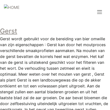
Overslaan
en
naar
de
Hoofdnavigatie
inhoud
Gerst
HOME
gaan
Gerst wordt gebruikt voor de bereiding van bier omwille
BROUWEN
van zijn eigenschappen : Gerst kan door het moutproces
verschillende smaakprofielen aanmaken. Na mouten van
BLOG
de gerst bevatten de korrels heel wat enzymen. Het kaf
van de gerst is uitstekend geschikt voor het filteren van
AANBOD
het wort. De verhouding tussen zetmeel en eiwit is
optimaal. Meer weten over het mouten van gerst , Gerst
AGENDA
als plant Gerst is een landbouwgewas die op de akker
ontkiemt en tot een volwassen plant uitgroeit. Aan de
CONTACT
stengel zullen een aantal bladeren groeien en uit het
laatste blad zal de aar groeien. De aar bevat bloemen die
Topmenu
INLOGGEN
door zelfbestuiving uiteindelijk uitgroeien tot vruchten, de
gerstkorrels. In het geval van tweerijige gerst zullen