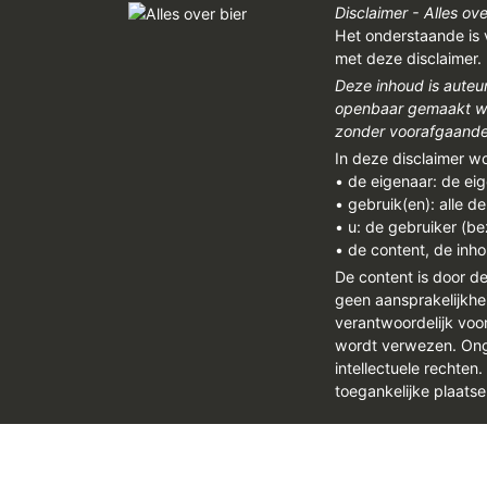
Disclaimer - Alles ove
Het onderstaande is 
met deze disclaimer.
Deze inhoud is auteu
openbaar gemaakt wor
zonder voorafgaandel
In deze disclaimer w
• de eigenaar: de ei
• gebruik(en): alle d
• u: de gebruiker (b
• de content, de inho
De content is door d
geen aansprakelijkhe
verantwoordelijk vo
wordt verwezen. Onge
intellectuele rechten
toegankelijke plaatse