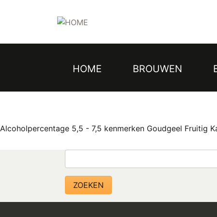
Topmenu
Overslaan
en
naar
de
inhoud
gaan
HOME
BROUWEN
Hoofdnavigatie
Alcoholpercentage 5,5 - 7,5 kenmerken Goudgeel Fruitig Ka
Zoeken