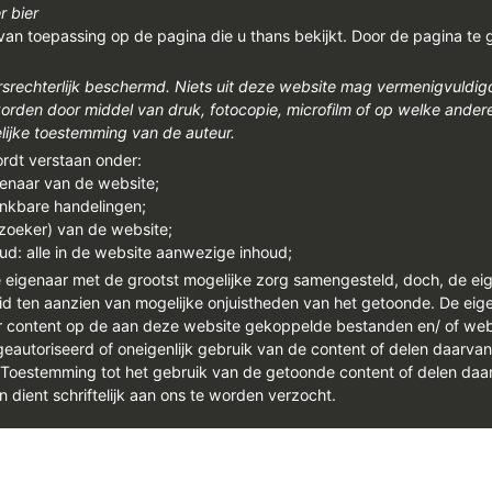
r bier
van toepassing op de pagina die u thans bekijkt. Door de pagina te 
rsrechterlijk beschermd. Niets uit deze website mag vermenigvuldi
den door middel van druk, fotocopie, microfilm of op welke ander
ijke toestemming van de auteur.
ordt verstaan onder:
genaar van de website;
enkbare handelingen;
ezoeker) van de website;
ud: alle in de website aanwezige inhoud;
e eigenaar met de grootst mogelijke zorg samengesteld, doch, de ei
id ten aanzien van mogelijke onjuistheden van het getoonde. De eigen
or content op de aan deze website gekoppelde bestanden en/ of we
autoriseerd of oneigenlijk gebruik van de content of delen daarva
. Toestemming tot het gebruik van de getoonde content of delen daar
n dient schriftelijk aan ons te worden verzocht.