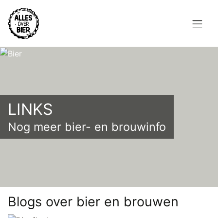
Overslaan
en
naar
de
Hoofdnavigatie
inhoud
HOME
gaan
BROUWEN
LINKS
BLOG
Nog meer bier- en brouwinfo
AANBOD
AGENDA
CONTACT
Topmenu
Blogs over bier en brouwen
INLOGGEN