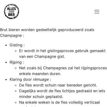
Overslaan
en
naar
de
Hoofdnavigatie
inhoud
HOME
Brut bieren worden gedeeltelijk geproduceerd zoals
gaan
Champagne :
BROUWEN
Gisting :
Er wordt in het gistingsproces gebruik gemaakt
BLOG
van een Champagne gist.
Rijping :
AANBOD
Net zoals bij Champagnes zal het rijpingsproces
enkele maanden duren.
AGENDA
Klaring door
rémuage
:
De fles wordt schuin naar beneden gericht.
CONTACT
Dagelijks wordt de fles lichtjes gedraaid en iets
minder schuin geplaatst.
Topmenu
INLOGGEN
Na enkele weken is de fles volledig verticaal