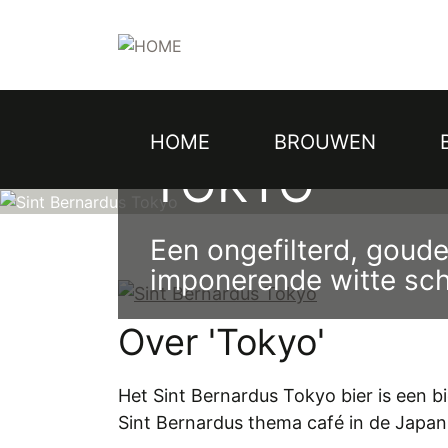
Topmenu
Overslaan
en
naar
de
inhoud
ST. BERNAR
gaan
HOME
BROUWEN
Hoofdnavigatie
TOKYO
Een ongefilterd, goude
imponerende witte sc
Over 'Tokyo'
Het Sint Bernardus Tokyo bier is een 
Sint Bernardus thema café in de Japan