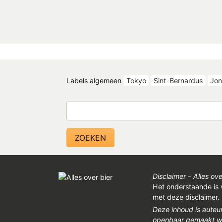
Labels algemeen
Tokyo
Sint-Bernardus
Jon
Zoeken
Disclaimer - Alles ove
Het onderstaande is 
met deze disclaimer.
Deze inhoud is auteu
openbaar gemaakt wor