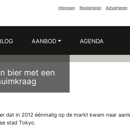
Inloggen
Registreren
Adverteren
DUS
BLOG
AANBOD
AGENDA
n bier met een
huimkraag
bier dat in 2012 éénmalig op de markt kwam naar aanl
se stad Tokyo.