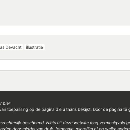
as Devacht
illustratie
r bier
van toepassing op de pagina die u thans bekijkt. Door de pagina te 
rsrechterlijk beschermd. Niets uit deze website mag vermenigvuldi
den door middel van druk, fotocopie, microfilm of op welke ander