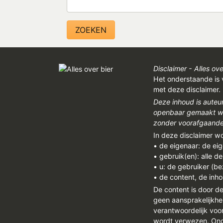
Disclaimer - Alles ove
Het onderstaande is 
met deze disclaimer.
Deze inhoud is auteu
openbaar gemaakt wor
zonder voorafgaandel
In deze disclaimer w
• de eigenaar: de ei
• gebruik(en): alle d
• u: de gebruiker (b
• de content, de inho
De content is door d
geen aansprakelijkhe
verantwoordelijk vo
wordt verwezen. Onge