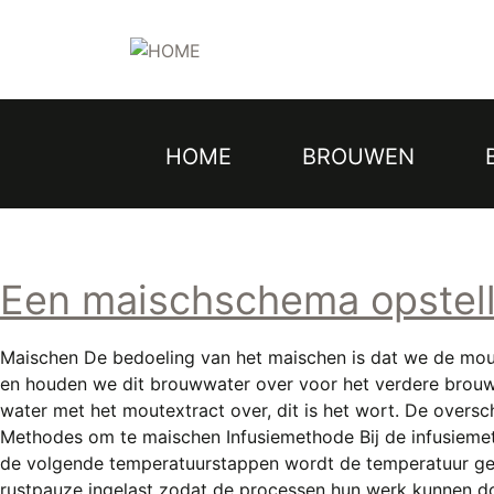
Topmenu
Overslaan
en
naar
de
inhoud
gaan
HOME
BROUWEN
Hoofdnavigatie
Een maischschema opstel
Maischen De bedoeling van het maischen is dat we de mout 
en houden we dit brouwwater over voor het verdere brouw
water met het moutextract over, dit is het wort. De overs
Methodes om te maischen Infusiemethode Bij de infusieme
de volgende temperatuurstappen wordt de temperatuur gec
rustpauze ingelast zodat de processen hun werk kunnen do