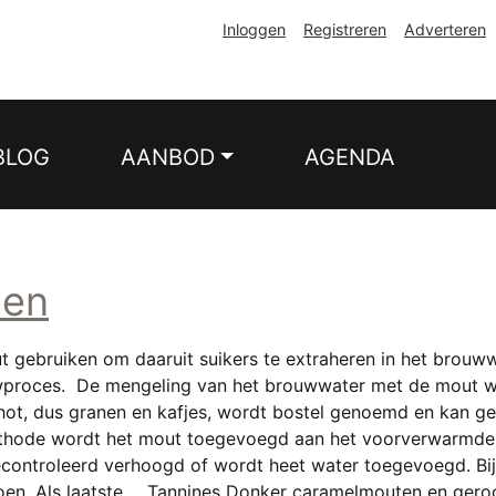
Inloggen
Registreren
Adverteren
BLOG
AANBOD
AGENDA
len
gebruiken om daaruit suikers te extraheren in het brouwwa
proces. De mengeling van het brouwwater met de mout word
chot, dus granen en kafjes, wordt bostel genoemd en kan g
thode wordt het mout toegevoegd aan het voorverwarmde w
ontroleerd verhoogd of wordt heet water toegevoegd. Bij
en. Als laatste…, Tannines Donker caramelmouten en geroo