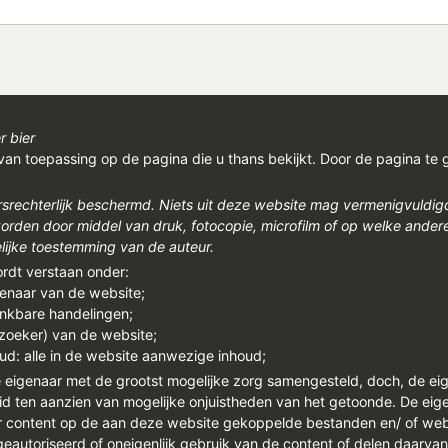
r bier
van toepassing op de pagina die u thans bekijkt. Door de pagina te 
rsrechterlijk beschermd. Niets uit deze website mag vermenigvuldi
den door middel van druk, fotocopie, microfilm of op welke ander
ijke toestemming van de auteur.
ordt verstaan onder:
genaar van de website;
enkbare handelingen;
ezoeker) van de website;
ud: alle in de website aanwezige inhoud;
e eigenaar met de grootst mogelijke zorg samengesteld, doch, de ei
id ten aanzien van mogelijke onjuistheden van het getoonde. De eigen
or content op de aan deze website gekoppelde bestanden en/ of we
autoriseerd of oneigenlijk gebruik van de content of delen daarva