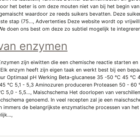
r het beter is om deze mouten niet van bij het begin va
ls gemaischt waardoor ze reeds suikers bevatten. Deze sui
te stap (75…, Advertenties Deze website wordt op vrijwill
e doen ons best om deze zo subtiel mogelijk te integreren
 van enzymen
zymen zijn eiwitten die een chemische reactie starten en 
Elk enzym heeft zijn eigen taak en werkt best bij een bep
 Optimaal pH Werking Beta-glucanese 35 -50 °C 45 °C 4,
45 °C 5,1 - 5,3 Aminozuren produceren Proteasen 50 - 60 °
 °C 5,0 - 5,5…, Maischschema Het doorlopen van verschille
hschema genoemd. In veel recepten zal je een maischsch
n immers de belangrijkste enzymatische processen van het 
lijk…,