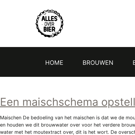
Topmenu
Overslaan
en
naar
de
inhoud
gaan
HOME
BROUWEN
Hoofdnavigatie
Een maischschema opstel
Maischen De bedoeling van het maischen is dat we de mout 
en houden we dit brouwwater over voor het verdere brouw
water met het moutextract over, dit is het wort. De overs