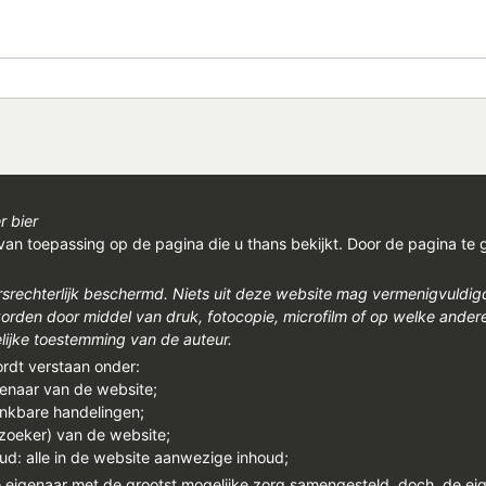
r bier
van toepassing op de pagina die u thans bekijkt. Door de pagina te 
rsrechterlijk beschermd. Niets uit deze website mag vermenigvuldi
den door middel van druk, fotocopie, microfilm of op welke ander
ijke toestemming van de auteur.
ordt verstaan onder:
genaar van de website;
enkbare handelingen;
ezoeker) van de website;
ud: alle in de website aanwezige inhoud;
e eigenaar met de grootst mogelijke zorg samengesteld, doch, de ei