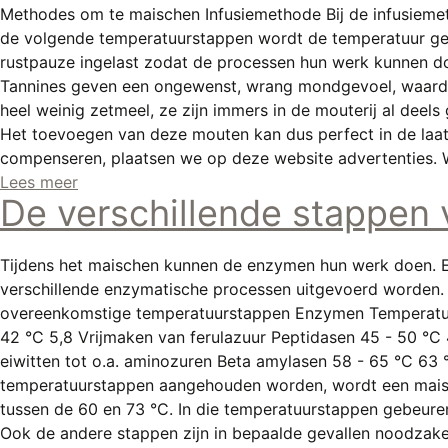
Methodes om te maischen Infusiemethode Bij de infusieme
de volgende temperatuurstappen wordt de temperatuur gec
rustpauze ingelast zodat de processen hun werk kunnen do
Tannines geven een ongewenst, wrang mondgevoel, waardoo
heel weinig zetmeel, ze zijn immers in de mouterij al dee
Het toevoegen van deze mouten kan dus perfect in de laats
compenseren, plaatsen we op deze website advertenties. W
Lees meer
De verschillende stappen
Tijdens het maischen kunnen de enzymen hun werk doen. En
verschillende enzymatische processen uitgevoerd worden. 
overeenkomstige temperatuurstappen Enzymen Temperatuur
42 °C 5,8 Vrijmaken van ferulazuur Peptidasen 45 - 50 °C 
eiwitten tot o.a. aminozuren Beta amylasen 58 - 65 °C 63
temperatuurstappen aangehouden worden, wordt een maisc
tussen de 60 en 73 °C. In die temperatuurstappen gebeure
Ook de andere stappen zijn in bepaalde gevallen noodzake