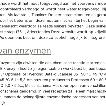
thode wordt het mout toegevoegd aan het voorverwarmde w
ontroleerd verhoogd of wordt heet water toegevoegd. Bij
en. Als laatste…, Tannines Donker caramelmouten en geroo
r het beter is om deze mouten niet van bij het begin va
ls gemaischt waardoor ze reeds suikers bevatten. Deze sui
te stap (75…, Advertenties Deze website wordt op vrijwill
e doen ons best om deze zo subtiel mogelijk te integreren
 van enzymen
zymen zijn eiwitten die een chemische reactie starten en 
Elk enzym heeft zijn eigen taak en werkt best bij een bep
 Optimaal pH Werking Beta-glucanese 35 -50 °C 45 °C 4,
45 °C 5,1 - 5,3 Aminozuren produceren Proteasen 50 - 60 °
 °C 5,0 - 5,5…, Maischschema Het doorlopen van verschille
hschema genoemd. In veel recepten zal je een maischsch
n immers de belangrijkste enzymatische processen van het 
lijk…,