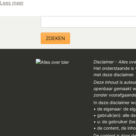
Lees meer
Zoeken
Disclaimer - Alles ove
Het onderstaande is 
met deze disclaimer.
Deze inhoud is auteu
openbaar gemaakt wor
zonder voorafgaandel
In deze disclaimer w
• de eigenaar: de ei
• gebruik(en): alle d
• u: de gebruiker (b
• de content, de inho
De content is door d