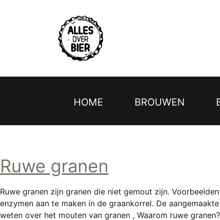
Topmenu
Overslaan
en
naar
de
inhoud
gaan
HOME
BROUWEN
Hoofdnavigatie
Ruwe granen
Ruwe granen zijn granen die niet gemout zijn. Voorbeelden 
enzymen aan te maken in de graankorrel. De aangemaakte 
weten over het mouten van granen , Waarom ruwe granen? R