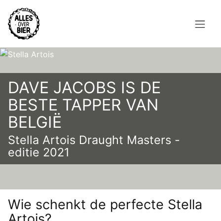
Overslaan
en
naar
de
Hoofdnavigatie
inhoud
HOME
gaan
DAVE JACOBS IS DE
BROUWEN
BESTE TAPPER VAN
BLOG
BELGIË
AANBOD
Stella Artois Draught Masters -
editie 2021
AGENDA
CONTACT
Topmenu
Wie schenkt de perfecte Stella
INLOGGEN
Artois?