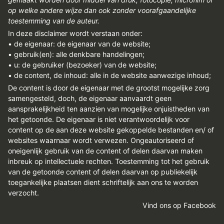
REGISTREREN
op welke andere wijze dan ook zonder voorafgaandelijke
toestemming van de auteur.
ADVERTEREN
In deze disclaimer wordt verstaan onder:
• de eigenaar: de eigenaar van de website;
MELDPUNT
• gebruik(en): alle denkbare handelingen;
PERS/PUBLICATIES
• u: de gebruiker (bezoeker) van de website;
• de content, de inhoud: alle in de website aanwezige inhoud;
FACEBOOK
De content is door de eigenaar met de grootst mogelijke zorg
samengesteld, doch, de eigenaar aanvaardt geen
LINKS
aansprakelijkheid ten aanzien van mogelijke onjuistheden van
het getoonde. De eigenaar is niet verantwoordelijk voor
content op de aan deze website gekoppelde bestanden en/ of
websites waarnaar wordt verwezen. Ongeautoriseerd of
oneigenlijk gebruik van de content of delen daarvan maken
inbreuk op intellectuele rechten. Toestemming tot het gebruik
van de getoonde content of delen daarvan op publiekelijk
toegankelijke plaatsen dient schriftelijk aan ons te worden
verzocht.
Vind ons op Facebook