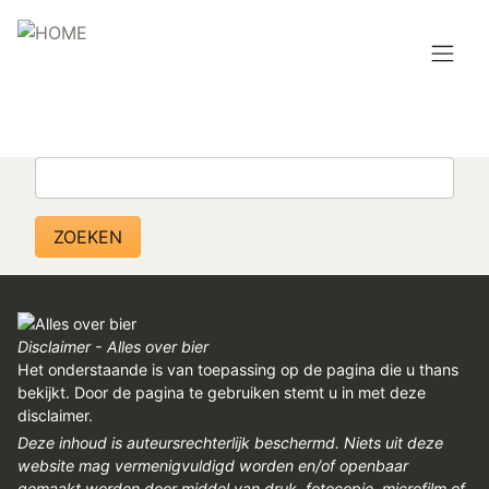
Overslaan
en
naar
de
Hoofdnavigatie
inhoud
HOME
gaan
Zoeken
BROUWEN
BLOG
AANBOD
AGENDA
Disclaimer - Alles over bier
Het onderstaande is van toepassing op de pagina die u thans
CONTACT
bekijkt. Door de pagina te gebruiken stemt u in met deze
disclaimer.
Topmenu
Deze inhoud is auteursrechterlijk beschermd. Niets uit deze
INLOGGEN
website mag vermenigvuldigd worden en/of openbaar
gemaakt worden door middel van druk, fotocopie, microfilm of