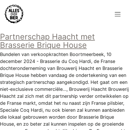
Overslaan
en
naar
de
Hoofdnavigatie
inhoud
Partnerschap Haacht met
HOME
gaan
Brasserie Brique House
BROUWEN
Bundelen van verkoopkrachten Boortmeerbeek, 10
december 2024 - Brasserie du Coq Hardi, de Franse
BLOG
dochteronderneming van Brouwerij Haacht en Brasserie
Brique House hebben vandaag de ondertekening van een
AANBOD
strategisch partnerschap aangekondigd. Het gaat om een
niet-exclusieve commerciële…, Brouwerij Haacht Brouwerij
AGENDA
Haacht zal zich met dit partnership verder ontwikkelen op
de Franse markt, omdat het nu naast zijn Franse pilsbier,
CONTACT
Speciale Coq Hardi, nu ook bieren zal kunnen aanbieden
die lokaal gebrouwen worden door Brasserie Brique
Topmenu
INLOGGEN
House, en zo beter zal kunnen inspelen op de groeiende