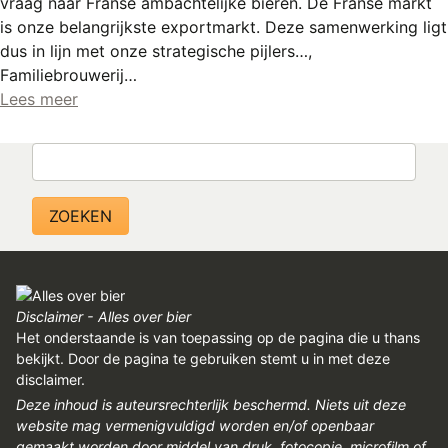
vraag naar Franse ambachtelijke bieren. De Franse markt
REGISTREREN
is onze belangrijkste exportmarkt. Deze samenwerking ligt
ADVERTEREN
dus in lijn met onze strategische pijlers…,
Familiebrouwerij…
MELDPUNT
Lees meer
PERS/PUBLICATIES
Zoeken
FACEBOOK
LINKS
Disclaimer - Alles over bier
Het onderstaande is van toepassing op de pagina die u thans
bekijkt. Door de pagina te gebruiken stemt u in met deze
disclaimer.
Deze inhoud is auteursrechterlijk beschermd. Niets uit deze
website mag vermenigvuldigd worden en/of openbaar
gemaakt worden door middel van druk, fotocopie, microfilm of