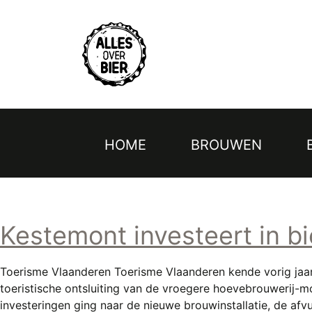
Topmenu
Overslaan
en
naar
de
inhoud
gaan
HOME
BROUWEN
Hoofdnavigatie
Kestemont investeert in bi
Toerisme Vlaanderen Toerisme Vlaanderen kende vorig jaar 
toeristische ontsluiting van de vroegere hoevebrouwerij-mo
investeringen ging naar de nieuwe brouwinstallatie, de af