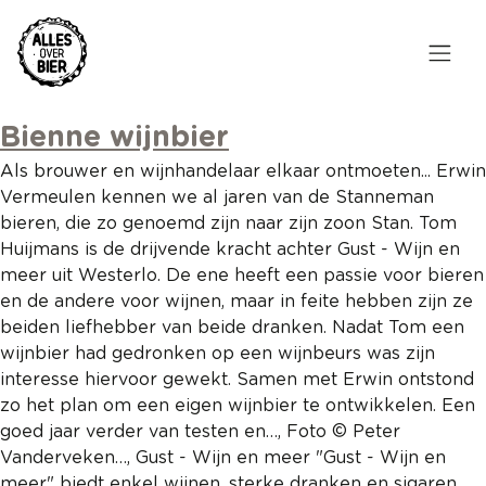
Overslaan
en
naar
de
Hoofdnavigatie
inhoud
HOME
Bienne wijnbier
gaan
Als brouwer en wijnhandelaar elkaar ontmoeten... Erwin
BROUWEN
Vermeulen kennen we al jaren van de Stanneman
bieren, die zo genoemd zijn naar zijn zoon Stan. Tom
BLOG
Huijmans is de drijvende kracht achter Gust - Wijn en
meer uit Westerlo. De ene heeft een passie voor bieren
AANBOD
en de andere voor wijnen, maar in feite hebben zijn ze
beiden liefhebber van beide dranken. Nadat Tom een
AGENDA
wijnbier had gedronken op een wijnbeurs was zijn
interesse hiervoor gewekt. Samen met Erwin ontstond
CONTACT
zo het plan om een eigen wijnbier te ontwikkelen. Een
goed jaar verder van testen en…, Foto © Peter
Topmenu
INLOGGEN
Vanderveken…, Gust - Wijn en meer "Gust - Wijn en
meer" biedt enkel wijnen, sterke dranken en sigaren