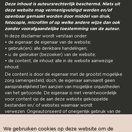
Deze inhoud is auteursrechterlijk beschermd. Niets uit
deze website mag vermenigvuldigd worden en/of
openbaar gemaakt worden door middel van druk,
fotocopie, microfilm of op welke andere wijze dan ook
zonder voorafgaandelijke toestemming van de auteur.
In deze disclaimer wordt verstaan onder:
• de eigenaar: de eigenaar van de website;
• gebruik(en): alle denkbare handelingen;
• u: de gebruiker (bezoeker) van de website;
• de content, de inhoud: alle in de website aanwezige
inhoud;
De content is door de eigenaar met de grootst mogelijke
zorg samengesteld, doch, de eigenaar aanvaardt geen
aansprakelijkheid ten aanzien van mogelijke onjuistheden
van het getoonde. De eigenaar is niet verantwoordelijk
voor content op de aan deze website gekoppelde
bestanden en/ of websites waarnaar wordt
verwezen. Ongeautoriseerd of oneigenlijk gebruik van de
content of delen daarvan maken inbreuk op intellectuele
rechten. Toestemming tot het gebruik van de getoonde
We gebruiken cookies op deze website om de
content of delen daarvan op publiekelijk toegankelijke