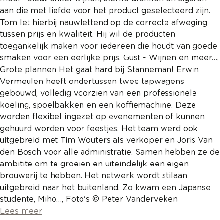
REGISTREREN
aan die met liefde voor het product geselecteerd zijn.
Tom let hierbij nauwlettend op de correcte afweging
ADVERTEREN
tussen prijs en kwaliteit. Hij wil de producten
MELDPUNT
toegankelijk maken voor iedereen die houdt van goede
smaken voor een eerlijke prijs. Gust - Wijnen en meer…,
PERS/PUBLICATIES
Grote plannen Het gaat hard bij Stanneman! Erwin
Vermeulen heeft ondertussen twee tapwagens
FACEBOOK
gebouwd, volledig voorzien van een professionele
LINKS
koeling, spoelbakken en een koffiemachine. Deze
worden flexibel ingezet op evenementen of kunnen
gehuurd worden voor feestjes. Het team werd ook
uitgebreid met Tim Wouters als verkoper en Joris Van
den Bosch voor alle administratie. Samen hebben ze de
ambitite om te groeien en uiteindelijk een eigen
brouwerij te hebben. Het netwerk wordt stilaan
uitgebreid naar het buitenland. Zo kwam een Japanse
studente, Miho…, Foto's © Peter Vanderveken
Lees meer