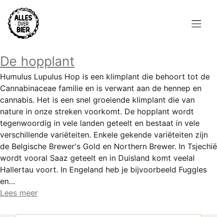
Overslaan
en
naar
de
Hoofdnavigatie
inhoud
De hopplant
HOME
gaan
Humulus Lupulus Hop is een klimplant die behoort tot de
BROUWEN
Cannabinaceae familie en is verwant aan de hennep en
cannabis. Het is een snel groeiende klimplant die van
BLOG
nature in onze streken voorkomt. De hopplant wordt
tegenwoordig in vele landen geteelt en bestaat in vele
AANBOD
verschillende variëteiten. Enkele gekende variëteiten zijn
de Belgische Brewer's Gold en Northern Brewer. In Tsjechië
AGENDA
wordt vooral Saaz geteelt en in Duisland komt veelal
Hallertau voort. In Engeland heb je bijvoorbeeld Fuggles
CONTACT
en…
Lees meer
Topmenu
INLOGGEN