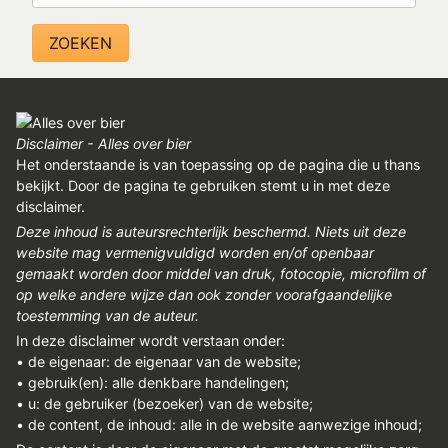
REGISTREREN
ADVERTEREN
MELDPUNT
PERS/PUBLICATIES
Disclaimer - Alles over bier
Het onderstaande is van toepassing op de pagina die u thans
FACEBOOK
bekijkt. Door de pagina te gebruiken stemt u in met deze
disclaimer.
LINKS
Deze inhoud is auteursrechterlijk beschermd. Niets uit deze
website mag vermenigvuldigd worden en/of openbaar
gemaakt worden door middel van druk, fotocopie, microfilm of
op welke andere wijze dan ook zonder voorafgaandelijke
toestemming van de auteur.
In deze disclaimer wordt verstaan onder:
• de eigenaar: de eigenaar van de website;
• gebruik(en): alle denkbare handelingen;
• u: de gebruiker (bezoeker) van de website;
• de content, de inhoud: alle in de website aanwezige inhoud;