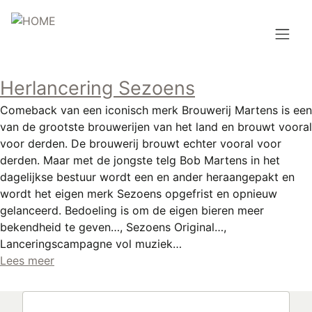
Overslaan
en
naar
de
Hoofdnavigatie
inhoud
Herlancering Sezoens
HOME
gaan
Comeback van een iconisch merk Brouwerij Martens is een
BROUWEN
van de grootste brouwerijen van het land en brouwt vooral
voor derden. De brouwerij brouwt echter vooral voor
BLOG
derden. Maar met de jongste telg Bob Martens in het
dagelijkse bestuur wordt een en ander heraangepakt en
AANBOD
wordt het eigen merk Sezoens opgefrist en opnieuw
gelanceerd. Bedoeling is om de eigen bieren meer
AGENDA
bekendheid te geven…, Sezoens Original…,
Lanceringscampagne vol muziek…
CONTACT
Lees meer
Topmenu
INLOGGEN
Zoeken