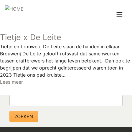
Overslaan
en
naar
de
Hoofdnavigatie
inhoud
Tietje x De Leite
HOME
gaan
Tietje en brouwerij De Leite slaan de handen in elkaar
BROUWEN
Brouwerij De Leite gelooft rotsvast dat samenwerken
tussen craftbrewers het lange leven betekent. Dan ook te
BLOG
begrijpen dat we oprecht geïnteresseerd waren toen in
2023 Tietje ons pad kruiste…
AANBOD
Lees meer
AGENDA
Zoeken
CONTACT
Topmenu
INLOGGEN