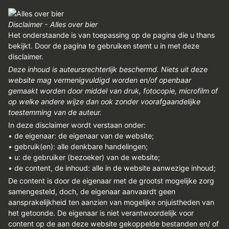
REGISTREREN
Disclaimer - Alles over bier
ADVERTEREN
Het onderstaande is van toepassing op de pagina die u thans
MELDPUNT
bekijkt. Door de pagina te gebruiken stemt u in met deze
disclaimer.
PERS/PUBLICATIES
Deze inhoud is auteursrechterlijk beschermd. Niets uit deze
website mag vermenigvuldigd worden en/of openbaar
FACEBOOK
gemaakt worden door middel van druk, fotocopie, microfilm of
op welke andere wijze dan ook zonder voorafgaandelijke
LINKS
toestemming van de auteur.
In deze disclaimer wordt verstaan onder:
• de eigenaar: de eigenaar van de website;
• gebruik(en): alle denkbare handelingen;
• u: de gebruiker (bezoeker) van de website;
• de content, de inhoud: alle in de website aanwezige inhoud;
De content is door de eigenaar met de grootst mogelijke zorg
samengesteld, doch, de eigenaar aanvaardt geen
aansprakelijkheid ten aanzien van mogelijke onjuistheden van
het getoonde. De eigenaar is niet verantwoordelijk voor
content op de aan deze website gekoppelde bestanden en/ of