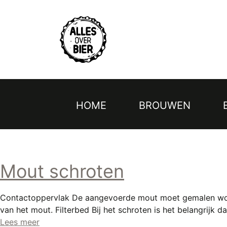
Topmenu
Overslaan
en
naar
de
inhoud
gaan
HOME
BROUWEN
Hoofdnavigatie
Mout schroten
Contactoppervlak De aangevoerde mout moet gemalen word
van het mout. Filterbed Bij het schroten is het belangrijk
Lees meer