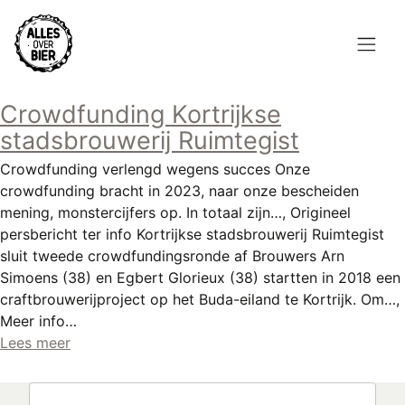
Overslaan
en
naar
de
Hoofdnavigatie
inhoud
Crowdfunding Kortrijkse
HOME
gaan
stadsbrouwerij Ruimtegist
BROUWEN
Crowdfunding verlengd wegens succes Onze
crowdfunding bracht in 2023, naar onze bescheiden
BLOG
mening, monstercijfers op. In totaal zijn…, Origineel
persbericht ter info Kortrijkse stadsbrouwerij Ruimtegist
AANBOD
sluit tweede crowdfundingsronde af Brouwers Arn
Simoens (38) en Egbert Glorieux (38) startten in 2018 een
AGENDA
craftbrouwerijproject op het Buda-eiland te Kortrijk. Om…,
Meer info…
CONTACT
Lees meer
Topmenu
INLOGGEN
Zoeken