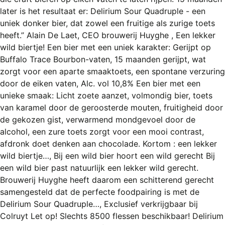
REGISTREREN
later is het resultaat er: Delirium Sour Quadruple - een
uniek donker bier, dat zowel een fruitige als zurige toets
ADVERTEREN
heeft.” Alain De Laet, CEO brouwerij Huyghe , Een lekker
MELDPUNT
wild biertje! Een bier met een uniek karakter: Gerijpt op
Buffalo Trace Bourbon-vaten, 15 maanden gerijpt, wat
PERS/PUBLICATIES
zorgt voor een aparte smaaktoets, een spontane verzuring
door de eiken vaten, Alc. vol 10,8% Een bier met een
FACEBOOK
unieke smaak: Licht zoete aanzet, volmondig bier, toets
LINKS
van karamel door de geroosterde mouten, fruitigheid door
de gekozen gist, verwarmend mondgevoel door de
alcohol, een zure toets zorgt voor een mooi contrast,
afdronk doet denken aan chocolade. Kortom : een lekker
wild biertje…, Bij een wild bier hoort een wild gerecht Bij
een wild bier past natuurlijk een lekker wild gerecht.
Brouwerij Huyghe heeft daarom een schitterend gerecht
samengesteld dat de perfecte foodpairing is met de
Delirium Sour Quadruple…, Exclusief verkrijgbaar bij
Colruyt Let op! Slechts 8500 flessen beschikbaar! Delirium