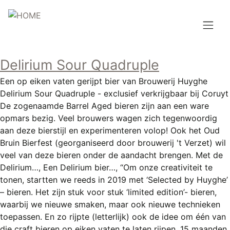
Overslaan
en
naar
de
Hoofdnavigatie
inhoud
Delirium Sour Quadruple
HOME
gaan
Een op eiken vaten gerijpt bier van Brouwerij Huyghe
BROUWEN
Delirium Sour Quadruple - exclusief verkrijgbaar bij Coruyt
De zogenaamde Barrel Aged bieren zijn aan een ware
BLOG
opmars bezig. Veel brouwers wagen zich tegenwoordig
aan deze bierstijl en experimenteren volop! Ook het Oud
AANBOD
Bruin Bierfest (georganiseerd door brouwerij 't Verzet) wil
veel van deze bieren onder de aandacht brengen. Met de
AGENDA
Delirium…, Een Delirium bier…, “Om onze creativiteit te
tonen, startten we reeds in 2019 met ‘Selected by Huyghe’
CONTACT
– bieren. Het zijn stuk voor stuk ‘limited edition’- bieren,
waarbij we nieuwe smaken, maar ook nieuwe technieken
Topmenu
INLOGGEN
toepassen. En zo rijpte (letterlijk) ook de idee om één van
die craft bieren op eiken vaten te laten rijpen. 15 maanden