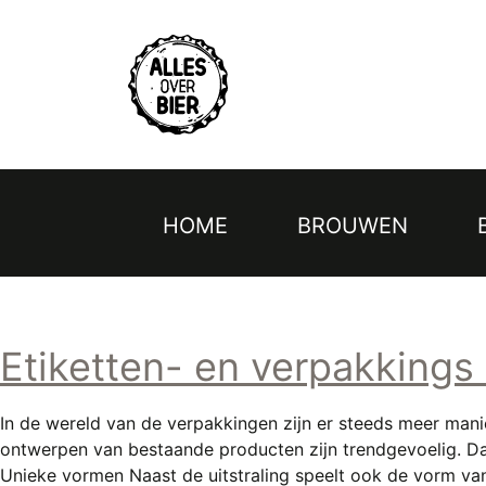
Topmenu
Overslaan
en
naar
de
inhoud
gaan
HOME
BROUWEN
Hoofdnavigatie
Etiketten- en verpakkings
In de wereld van de verpakkingen zijn er steeds meer manie
ontwerpen van bestaande producten zijn trendgevoelig. Daa
Unieke vormen Naast de uitstraling speelt ook de vorm van 