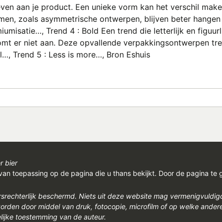
geven aan je product. Een unieke vorm kan het verschil mak
men, zoals asymmetrische ontwerpen, blijven beter hangen 
isatie…, Trend 4 : Bold Een trend die letterlijk en figuurli
ntkomt er niet aan. Deze opvallende verpakkingsontwerpen tr
l…, Trend 5 : Less is more…, Bron Eshuis
r bier
van toepassing op de pagina die u thans bekijkt. Door de pagina te 
rsrechterlijk beschermd. Niets uit deze website mag vermenigvuldi
den door middel van druk, fotocopie, microfilm of op welke ander
ijke toestemming van de auteur.