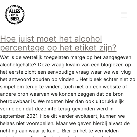
Overslaan
en
naar
de
Hoofdnavigatie
inhoud
Hoe juist moet het alcohol
HOME
gaan
percentage op het etiket zijn?
BROUWEN
Wat is de wettelijk toegelaten marge op het aangegeven
alcoholgehalte? Deze vraag kwam van een bloglezer, op
BLOG
het eerste zicht een eenvoudige vraag waar we wel vlug
het antwoord zouden op vinden... Het bleek echter niet zo
AANBOD
simpel om terug te vinden, toch niet op een website of
andere bron waarvan we konden zeggen dat de bron
AGENDA
betrouwbaar is. We moeten hier dan ook uitdrukkelijk
vermelden dat deze info terug gevonden werd in
CONTACT
september 2021. Hoe dit verder evolueert, kunnen we
helaas niet voorspellen. Maar we geven hierbij alvast de
Topmenu
INLOGGEN
richting aan waar je kan…, Bier en het te vermelden