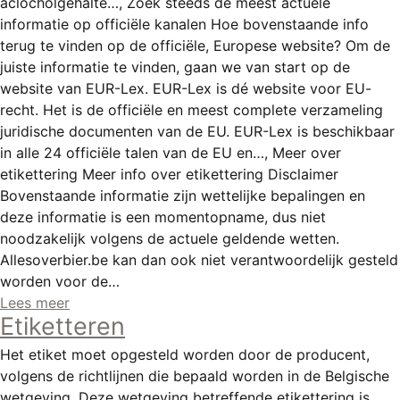
aclocholgehalte…, Zoek steeds de meest actuele
REGISTREREN
informatie op officiële kanalen Hoe bovenstaande info
ADVERTEREN
terug te vinden op de officiële, Europese website? Om de
juiste informatie te vinden, gaan we van start op de
MELDPUNT
website van EUR-Lex. EUR-Lex is dé website voor EU-
recht. Het is de officiële en meest complete verzameling
PERS/PUBLICATIES
juridische documenten van de EU. EUR-Lex is beschikbaar
FACEBOOK
in alle 24 officiële talen van de EU en…, Meer over
etikettering Meer info over etikettering Disclaimer
LINKS
Bovenstaande informatie zijn wettelijke bepalingen en
deze informatie is een momentopname, dus niet
noodzakelijk volgens de actuele geldende wetten.
Allesoverbier.be kan dan ook niet verantwoordelijk gesteld
worden voor de…
Lees meer
Etiketteren
Het etiket moet opgesteld worden door de producent,
volgens de richtlijnen die bepaald worden in de Belgische
wetgeving. Deze wetgeving betreffende etikettering is