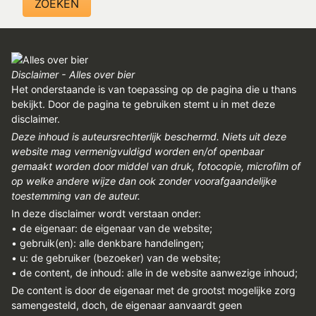
REGISTREREN
ADVERTEREN
MELDPUNT
Disclaimer - Alles over bier
Het onderstaande is van toepassing op de pagina die u thans
PERS/PUBLICATIES
bekijkt. Door de pagina te gebruiken stemt u in met deze
FACEBOOK
disclaimer.
Deze inhoud is auteursrechterlijk beschermd. Niets uit deze
LINKS
website mag vermenigvuldigd worden en/of openbaar
gemaakt worden door middel van druk, fotocopie, microfilm of
op welke andere wijze dan ook zonder voorafgaandelijke
toestemming van de auteur.
In deze disclaimer wordt verstaan onder:
• de eigenaar: de eigenaar van de website;
• gebruik(en): alle denkbare handelingen;
• u: de gebruiker (bezoeker) van de website;
• de content, de inhoud: alle in de website aanwezige inhoud;
De content is door de eigenaar met de grootst mogelijke zorg
samengesteld, doch, de eigenaar aanvaardt geen