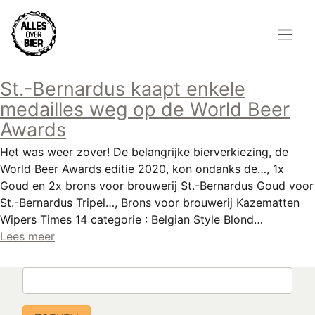
Overslaan
en
naar
de
Hoofdnavigatie
inhoud
St.-Bernardus kaapt enkele
HOME
gaan
medailles weg op de World Beer
BROUWEN
Awards
Het was weer zover! De belangrijke bierverkiezing, de
BLOG
World Beer Awards editie 2020, kon ondanks de…, 1x
Goud en 2x brons voor brouwerij St.-Bernardus Goud voor
AANBOD
St.-Bernardus Tripel…, Brons voor brouwerij Kazematten
AGENDA
Wipers Times 14 categorie : Belgian Style Blond…
Lees meer
CONTACT
Zoeken
Topmenu
INLOGGEN