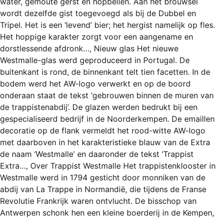
water, gemoute gerst en hopbellen. Aan het brouwsel
REGISTREREN
wordt dezelfde gist toegevoegd als bij de Dubbel en
ADVERTEREN
Tripel. Het is een ‘levend’ bier; het hergist namelijk op fles.
Het hoppige karakter zorgt voor een aangename en
MELDPUNT
dorstlessende afdronk…, Nieuw glas Het nieuwe
Westmalle-glas werd geproduceerd in Portugal. De
PERS/PUBLICATIES
buitenkant is rond, de binnenkant telt tien facetten. In de
FACEBOOK
bodem werd het AW-logo verwerkt en op de boord
onderaan staat de tekst ‘gebrouwen binnen de muren van
LINKS
de trappistenabdij’. De glazen werden bedrukt bij een
gespecialiseerd bedrijf in de Noorderkempen. De emaillen
decoratie op de flank vermeldt het rood-witte AW-logo
met daarboven in het karakteristieke blauw van de Extra
de naam ‘Westmalle’ en daaronder de tekst ‘Trappist
Extra…, Over Trappist Westmalle Het trappistenklooster in
Westmalle werd in 1794 gesticht door monniken van de
abdij van La Trappe in Normandië, die tijdens de Franse
Revolutie Frankrijk waren ontvlucht. De bisschop van
Antwerpen schonk hen een kleine boerderij in de Kempen,