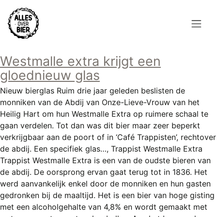
Overslaan
en
naar
de
Hoofdnavigatie
inhoud
Westmalle extra krijgt een
HOME
gaan
gloednieuw glas
BROUWEN
Nieuw bierglas Ruim drie jaar geleden beslisten de
monniken van de Abdij van Onze-Lieve-Vrouw van het
BLOG
Heilig Hart om hun Westmalle Extra op ruimere schaal te
gaan verdelen. Tot dan was dit bier maar zeer beperkt
AANBOD
verkrijgbaar aan de poort of in ‘Café Trappisten’, rechtover
de abdij. Een specifiek glas…, Trappist Westmalle Extra
AGENDA
Trappist Westmalle Extra is een van de oudste bieren van
de abdij. De oorsprong ervan gaat terug tot in 1836. Het
CONTACT
werd aanvankelijk enkel door de monniken en hun gasten
gedronken bij de maaltijd. Het is een bier van hoge gisting
Topmenu
INLOGGEN
met een alcoholgehalte van 4,8% en wordt gemaakt met