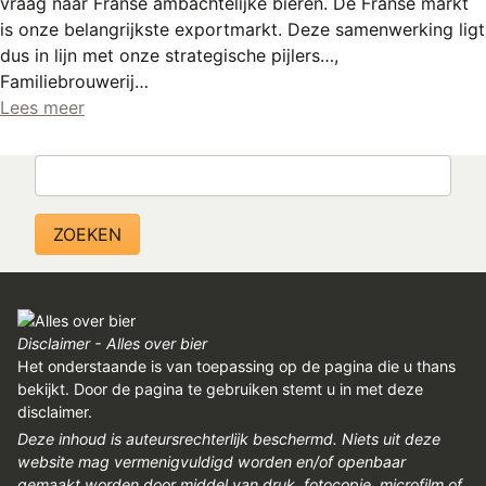
vraag naar Franse ambachtelijke bieren. De Franse markt
REGISTREREN
is onze belangrijkste exportmarkt. Deze samenwerking ligt
ADVERTEREN
dus in lijn met onze strategische pijlers…,
Familiebrouwerij…
MELDPUNT
Lees meer
PERS/PUBLICATIES
Zoeken
FACEBOOK
LINKS
Disclaimer - Alles over bier
Het onderstaande is van toepassing op de pagina die u thans
bekijkt. Door de pagina te gebruiken stemt u in met deze
disclaimer.
Deze inhoud is auteursrechterlijk beschermd. Niets uit deze
website mag vermenigvuldigd worden en/of openbaar
gemaakt worden door middel van druk, fotocopie, microfilm of