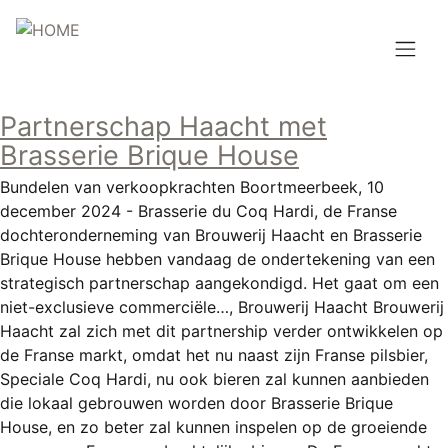
Overslaan
en
naar
de
Hoofdnavigatie
inhoud
Partnerschap Haacht met
HOME
gaan
Brasserie Brique House
BROUWEN
Bundelen van verkoopkrachten Boortmeerbeek, 10
december 2024 - Brasserie du Coq Hardi, de Franse
BLOG
dochteronderneming van Brouwerij Haacht en Brasserie
Brique House hebben vandaag de ondertekening van een
AANBOD
strategisch partnerschap aangekondigd. Het gaat om een
niet-exclusieve commerciële…, Brouwerij Haacht Brouwerij
AGENDA
Haacht zal zich met dit partnership verder ontwikkelen op
de Franse markt, omdat het nu naast zijn Franse pilsbier,
CONTACT
Speciale Coq Hardi, nu ook bieren zal kunnen aanbieden
die lokaal gebrouwen worden door Brasserie Brique
Topmenu
INLOGGEN
House, en zo beter zal kunnen inspelen op de groeiende