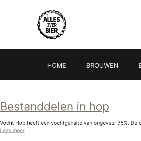
Topmenu
Overslaan
en
naar
de
inhoud
gaan
HOME
BROUWEN
Hoofdnavigatie
Bestanddelen in hop
Vocht Hop heeft een vochtgehalte van ongeveer 75%. De ov
Lees meer