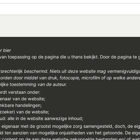
r bier
van toepassing op de pagina die u thans bekijkt. Door de pagina te 
rsrechterlijk beschermd. Niets uit deze website mag vermenigvuldi
den door middel van druk, fotocopie, microfilm of op welke ander
ijke toestemming van de auteur.
ordt verstaan onder:
genaar van de website;
enkbare handelingen;
ezoeker) van de website;
ud: alle in de website aanwezige inhoud;
e eigenaar met de grootst mogelijke zorg samengesteld, doch, de ei
id ten aanzien van mogelijke onjuistheden van het getoonde. De eigen
or content op de aan deze website gekoppelde bestanden en/ of we