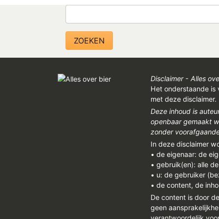
Zoeken
Disclaimer - Alles ove
Het onderstaande is 
met deze disclaimer.
Deze inhoud is auteu
openbaar gemaakt wor
zonder voorafgaandel
In deze disclaimer w
• de eigenaar: de ei
• gebruik(en): alle d
• u: de gebruiker (b
• de content, de inho
De content is door d
geen aansprakelijkhe
verantwoordelijk vo