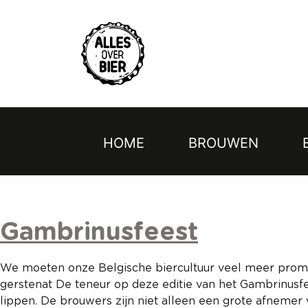
Topmenu
Overslaan
en
naar
de
inhoud
gaan
HOME
BROUWEN
Hoofdnavigatie
Gambrinusfeest
We moeten onze Belgische biercultuur veel meer promot
gerstenat De teneur op deze editie van het Gambrinusfe
lippen. De brouwers zijn niet alleen een grote afnemer