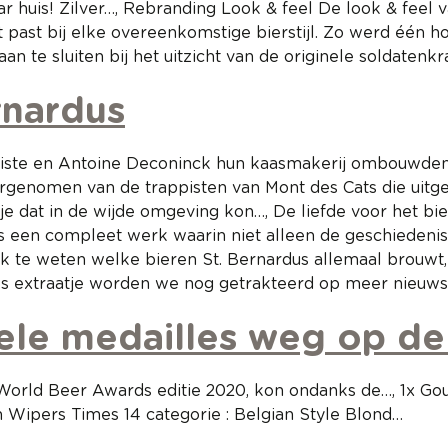
huis! Zilver…, Rebranding Look & feel De look & feel 
ast bij elke overeenkomstige bierstijl. Zo werd één hoo
 aan te sluiten bij het uitzicht van de originele soldate
rnardus
s Evariste en Antoine Deconinck hun kaasmakerij ombouwd
rgenomen van de trappisten van Mont des Cats die uitg
e dat in de wijde omgeving kon…, De liefde voor het bie
 is een compleet werk waarin niet alleen de geschiedeni
e weten welke bieren St. Bernardus allemaal brouwt, me
ls extraatje worden we nog getrakteerd op meer nieuws S
kele medailles weg op d
 World Beer Awards editie 2020, kon ondanks de…, 1x Go
 Wipers Times 14 categorie : Belgian Style Blond…