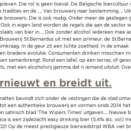
even. Die rol is geen toeval. De Belgische biercultuur
radities en de …, Van brouwerij naar bestemming…, Uitd
e brouwers. Die is ook nodig. Onder meer de gestegen g
. Ook in eigen land worden de regels die aan de secto
 de plaats van bier in…, Ook zonder alcohol Iedereen mee 
ouwerij St.Bernardus uit met een primeur: de St.Bernardu
imkraag. In de geur zit een lichte zoetheid. In de smaa
een bredere evolutie. Consumenten drinken misschien mi
sen samenbrengt. Rond een tafel, op een terras, of gewoo
, met een alcoholvrij gamma dat n iemand uitsluit. Over
ieuwt en breidt uit.
tten bevindt zich onder de vestingen die de stad omwa
tot een authentieke brouwerij en vormen sinds 2014 he
hun satirisch blad ‘The Wipers Times’ uitgaven…, Nieuwe
 is een zijdezacht easy drinking bier (5,4% alc. vol) m
21 Op de meest prestigieuze bierwedstrijd WBA viel bro