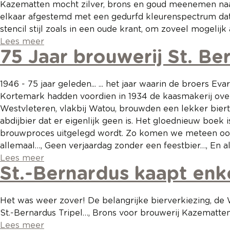
Kazematten mocht zilver, brons en goud meenemen naar 
elkaar afgestemd met een gedurfd kleurenspectrum dat p
stencil stijl zoals in een oude krant, om zoveel mogelijk
Lees meer
75 Jaar brouwerij St. Be
1946 - 75 jaar geleden... ... het jaar waarin de broer
Kortemark hadden voordien in 1934 de kaasmakerij ove
Westvleteren, vlakbij Watou, brouwden een lekker biertj
abdijbier dat er eigenlijk geen is. Het gloednieuw boek
brouwproces uitgelegd wordt. Zo komen we meteen ook t
allemaal…, Geen verjaardag zonder een feestbier…, En a
Lees meer
St.-Bernardus kaapt en
Het was weer zover! De belangrijke bierverkiezing, de
St.-Bernardus Tripel…, Brons voor brouwerij Kazematten
Lees meer