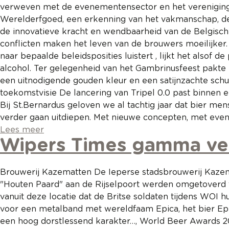
verweven met de evenementensector en het verenigingsl
Werelderfgoed, een erkenning van het vakmanschap, de t
de innovatieve kracht en wendbaarheid van de Belgisch
conflicten maken het leven van de brouwers moeilijker
naar bepaalde beleidsposities luistert , lijkt het alsof
alcohol. Ter gelegenheid van het Gambrinusfeest pakte Br
een uitnodigende gouden kleur en een satijnzachte schu
toekomstvisie De lancering van Tripel 0.0 past binnen 
Bij St.Bernardus geloven we al tachtig jaar dat bier men
verder gaan uitdiepen. Met nieuwe concepten, met events
Lees meer
Wipers Times gamma vern
Brouwerij Kazematten De Ieperse stadsbrouwerij Kazema
"Houten Paard" aan de Rijselpoort werden omgetoverd 
vanuit deze locatie dat de Britse soldaten tijdens WOI 
voor een metalband met wereldfaam Epica, het bier Epica
een hoog dorstlessend karakter…, World Beer Awards 20