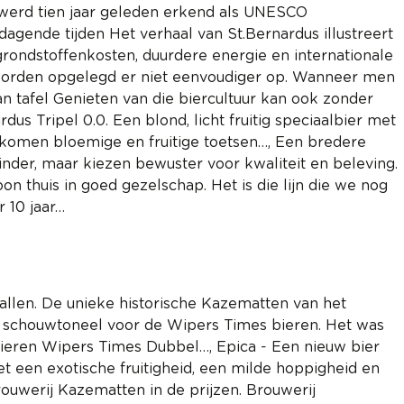
 werd tien jaar geleden erkend als UNESCO
agende tijden Het verhaal van St.Bernardus illustreert
rondstoffenkosten, duurdere energie en internationale
r worden opgelegd er niet eenvoudiger op. Wanneer men
aan tafel Genieten van die biercultuur kan ook zonder
s Tripel 0.0. Een blond, licht fruitig speciaalbier met
k komen bloemige en fruitige toetsen…, Een bredere
nder, maar kiezen bewuster voor kwaliteit en beleving.
n thuis in goed gezelschap. Het is die lijn die we nog
 10 jaar…
llen. De unieke historische Kazematten van het
t schouwtoneel voor de Wipers Times bieren. Het was
 bieren Wipers Times Dubbel…, Epica - Een nieuw bier
et een exotische fruitigheid, een milde hoppigheid en
uwerij Kazematten in de prijzen. Brouwerij