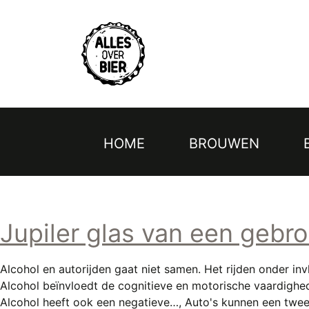
Topmenu
Overslaan
en
naar
de
inhoud
gaan
HOME
BROUWEN
Hoofdnavigatie
Jupiler glas van een gebro
Alcohol en autorijden gaat niet samen. Het rijden onder inv
Alcohol beïnvloedt de cognitieve en motorische vaardigheden
Alcohol heeft ook een negatieve…, Auto's kunnen een twee