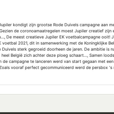
 Jupiler kondigt zijn grootse Rode Duivels campagne aan m
Gezien de coronoamaatregelen moest Jupiler creatief zijn 
n…, De meest creatieve Jupiler EK voetbalcampagne ooit! J
 voetbal 2021, dit in samenwerking met de Koningklijke Be
e Duivels sterk gegroeid doorheen de jaren. De ambitie is 
heel België zich achter deze ploeg schaart…, Samen lood
Om de campagne te lanceren werd van start gegaan met ee
x Zoals vooraf perfect gecommuniceerd werd de persbox '