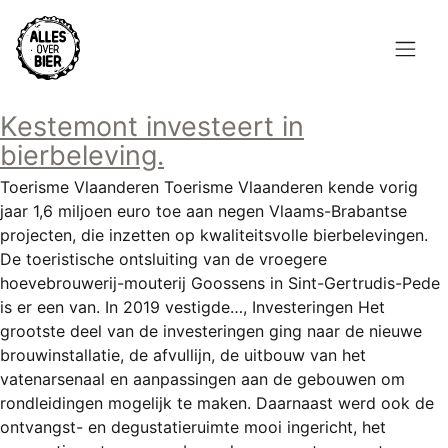
Overslaan
en
naar
de
Hoofdnavigatie
inhoud
Kestemont investeert in
HOME
gaan
bierbeleving.
BROUWEN
Toerisme Vlaanderen Toerisme Vlaanderen kende vorig
jaar 1,6 miljoen euro toe aan negen Vlaams-Brabantse
BLOG
projecten, die inzetten op kwaliteitsvolle bierbelevingen.
De toeristische ontsluiting van de vroegere
AANBOD
hoevebrouwerij-mouterij Goossens in Sint-Gertrudis-Pede
is er een van. In 2019 vestigde…, Investeringen Het
AGENDA
grootste deel van de investeringen ging naar de nieuwe
brouwinstallatie, de afvullijn, de uitbouw van het
CONTACT
vatenarsenaal en aanpassingen aan de gebouwen om
rondleidingen mogelijk te maken. Daarnaast werd ook de
Topmenu
INLOGGEN
ontvangst- en degustatieruimte mooi ingericht, het