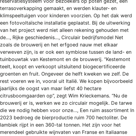
reservatiesysteem voor bezoekers op poten gezet, een
REGISTREREN
terrasoverkapping gemaakt, en werden klauter- en
ADVERTEREN
klimspeeltuigen voor kinderen voorzien. Op het dak werd
een fotovoltaïsche installatie geplaatst. Bij de uitwerking
MELDPUNT
van het project werd niet alleen rekening gehouden met
de…, Rijke geschiedenis…, Circulair bedrijfsmodel Net
PERS/PUBLICATIES
zoals de brouwerij en het erfgoed nauw met elkaar
FACEBOOK
verweven zijn, is er ook een symbiose tussen de land- en
tuinbouwtak van Kestemont en de brouwerij. “Kestemont
LINKS
teelt, koopt en verkoopt uitsluitend biogecertificeerde
groenten en fruit. Ongeveer de helft kweken we zelf. De
rest voeren we in, vooral uit Italië. We kopen bijvoorbeeld
jaarlijks de oogst van maar liefst 40 hectare
citrusboomgaarden op”, zegt Wim Krieckemans. “Nu de
brouwerij er is, werken we zo circulair mogelijk. De tarwe
die we nodig hebben voor onze…, Een ruim assortiment In
2023 bedroeg de bierproductie ruim 700 hectoliter. De
lambiek rijpt in een 360-tal tonnen. Het zijn voor het
merendeel gebruikte wijnvaten van Franse en Italiaanse