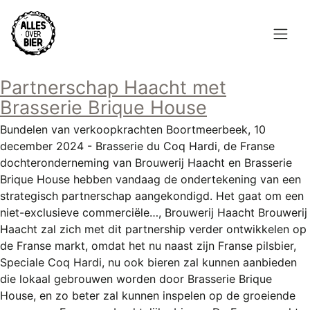
Overslaan
en
naar
de
Hoofdnavigatie
inhoud
Partnerschap Haacht met
HOME
gaan
Brasserie Brique House
BROUWEN
Bundelen van verkoopkrachten Boortmeerbeek, 10
december 2024 - Brasserie du Coq Hardi, de Franse
BLOG
dochteronderneming van Brouwerij Haacht en Brasserie
Brique House hebben vandaag de ondertekening van een
AANBOD
strategisch partnerschap aangekondigd. Het gaat om een
niet-exclusieve commerciële…, Brouwerij Haacht Brouwerij
AGENDA
Haacht zal zich met dit partnership verder ontwikkelen op
de Franse markt, omdat het nu naast zijn Franse pilsbier,
CONTACT
Speciale Coq Hardi, nu ook bieren zal kunnen aanbieden
die lokaal gebrouwen worden door Brasserie Brique
Topmenu
INLOGGEN
House, en zo beter zal kunnen inspelen op de groeiende