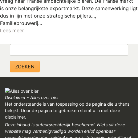
vraag naar Franse ambachtelijke bieren. De Franse markt
REGISTREREN
is onze belangrijkste exportmarkt. Deze samenwerking ligt
ADVERTEREN
dus in lijn met onze strategische pijlers…,
Familiebrouwerij…
MELDPUNT
Lees meer
PERS/PUBLICATIES
Zoeken
FACEBOOK
LINKS
Disclaimer - Alles over bier
Het onderstaande is van toepassing op de pagina die u thans
bekijkt. Door de pagina te gebruiken stemt u in met deze
disclaimer.
Deze inhoud is auteursrechterlijk beschermd. Niets uit deze
website mag vermenigvuldigd worden en/of openbaar
gemaakt worden door middel van druk, fotocopie, microfilm of