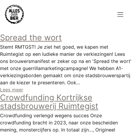
Overslaan
en
naar
de
Hoofdnavigatie
inhoud
Spread the wort
HOME
gaan
Stemt RMTGST! Je ziet het goed, we kapen met
BROUWEN
Ruimtegist op een ludieke manier de verkiezingen! Lees
ons brouwersmanifest er zeker op na en 'Spread the wort'
BLOG
met onze guerrillamarketingcampagne! We hebben A1-
verkiezingsborden gemaakt om onze stadsbrouwerspartij
AANBOD
aan de kiezer te presenteren. Ook…
Lees meer
AGENDA
Crowdfunding Kortrijkse
stadsbrouwerij Ruimtegist
CONTACT
Crowdfunding verlengd wegens succes Onze
Topmenu
crowdfunding bracht in 2023, naar onze bescheiden
INLOGGEN
mening, monstercijfers op. In totaal zijn…, Origineel