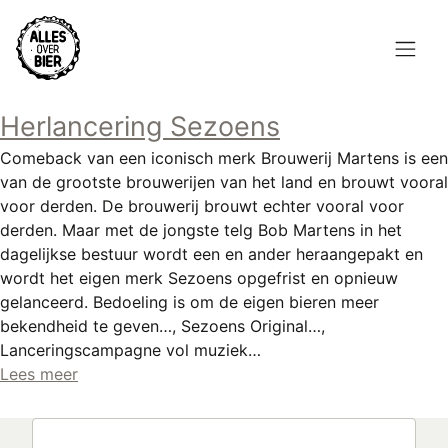
Overslaan
en
naar
de
Hoofdnavigatie
inhoud
Herlancering Sezoens
HOME
gaan
Comeback van een iconisch merk Brouwerij Martens is een
BROUWEN
van de grootste brouwerijen van het land en brouwt vooral
voor derden. De brouwerij brouwt echter vooral voor
BLOG
derden. Maar met de jongste telg Bob Martens in het
dagelijkse bestuur wordt een en ander heraangepakt en
AANBOD
wordt het eigen merk Sezoens opgefrist en opnieuw
gelanceerd. Bedoeling is om de eigen bieren meer
AGENDA
bekendheid te geven…, Sezoens Original…,
Lanceringscampagne vol muziek…
CONTACT
Lees meer
Topmenu
INLOGGEN
Zoeken