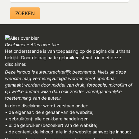
REGISTREREN
ADVERTEREN
MELDPUNT
PERS/PUBLICATIES
Disclaimer - Alles over bier
Het onderstaande is van toepassing op de pagina die u thans
FACEBOOK
bekijkt. Door de pagina te gebruiken stemt u in met deze
disclaimer.
LINKS
Deze inhoud is auteursrechterlijk beschermd. Niets uit deze
website mag vermenigvuldigd worden en/of openbaar
gemaakt worden door middel van druk, fotocopie, microfilm of
op welke andere wijze dan ook zonder voorafgaandelijke
toestemming van de auteur.
In deze disclaimer wordt verstaan onder:
• de eigenaar: de eigenaar van de website;
• gebruik(en): alle denkbare handelingen;
• u: de gebruiker (bezoeker) van de website;
• de content, de inhoud: alle in de website aanwezige inhoud;