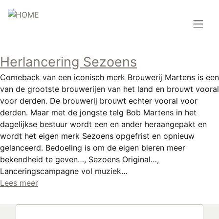
Overslaan
en
naar
de
Hoofdnavigatie
inhoud
Herlancering Sezoens
HOME
gaan
Comeback van een iconisch merk Brouwerij Martens is een
BROUWEN
van de grootste brouwerijen van het land en brouwt vooral
voor derden. De brouwerij brouwt echter vooral voor
BLOG
derden. Maar met de jongste telg Bob Martens in het
dagelijkse bestuur wordt een en ander heraangepakt en
AANBOD
wordt het eigen merk Sezoens opgefrist en opnieuw
gelanceerd. Bedoeling is om de eigen bieren meer
AGENDA
bekendheid te geven…, Sezoens Original…,
Lanceringscampagne vol muziek…
CONTACT
Lees meer
Topmenu
INLOGGEN
Zoeken