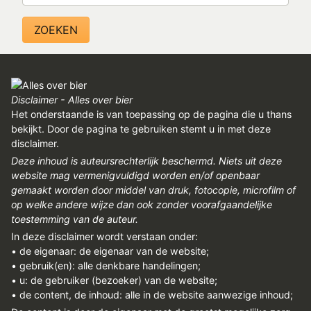
REGISTREREN
ADVERTEREN
MELDPUNT
PERS/PUBLICATIES
Disclaimer - Alles over bier
Het onderstaande is van toepassing op de pagina die u thans
FACEBOOK
bekijkt. Door de pagina te gebruiken stemt u in met deze
disclaimer.
LINKS
Deze inhoud is auteursrechterlijk beschermd. Niets uit deze
website mag vermenigvuldigd worden en/of openbaar
gemaakt worden door middel van druk, fotocopie, microfilm of
op welke andere wijze dan ook zonder voorafgaandelijke
toestemming van de auteur.
In deze disclaimer wordt verstaan onder:
• de eigenaar: de eigenaar van de website;
• gebruik(en): alle denkbare handelingen;
• u: de gebruiker (bezoeker) van de website;
• de content, de inhoud: alle in de website aanwezige inhoud;