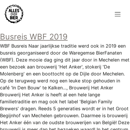
Overslaan
en
naar
de
Hoofdnavigatie
inhoud
Busreis WBF 2019
HOME
gaan
WBF Busreis Naar jaarlijkse traditie werd ook in 2019 een
BROUWEN
busreis georganiseerd door de Waregemse BierFanaten
(WBF). Deze mooie dag ging dit jaar door in Mechelen met
BLOG
een bezoek aan brouwerij 'Het Anker', stokerij 'De
Molenberg' en een boottocht op de Dijle door Mechelen.
AANBOD
Op de terugweg werd nog een leuke stop gehouden in
café 'In Den Bouw' te Kalken…, Brouwerij Het Anker
AGENDA
Brouwerij Het Anker is heeft al een hele lange
familietraditie en mag ook het label 'Belgian Family
CONTACT
Brewers' dragen. Reeds 5 generaties wordt er in het Groot
Begijnhof van Mechelen gebrouwen. Daarmee is brouwerij
Topmenu
INLOGGEN
Het Anker één van de oudste brouwerijen van België! Deze
brouwerij is meer dan het bezoeken waard! In het centrum