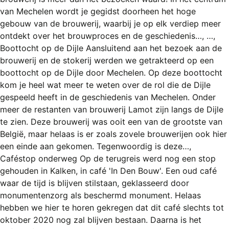
REGISTREREN
van Mechelen wordt je gegidst doorheen het hoge
gebouw van de brouwerij, waarbij je op elk verdiep meer
ADVERTEREN
ontdekt over het brouwproces en de geschiedenis…, …,
MELDPUNT
Boottocht op de Dijle Aansluitend aan het bezoek aan de
brouwerij en de stokerij werden we getrakteerd op een
PERS/PUBLICATIES
boottocht op de Dijle door Mechelen. Op deze boottocht
kom je heel wat meer te weten over de rol die de Dijle
FACEBOOK
gespeeld heeft in de geschiedenis van Mechelen. Onder
LINKS
meer de restanten van brouwerij Lamot zijn langs de Dijle
te zien. Deze brouwerij was ooit een van de grootste van
België, maar helaas is er zoals zovele brouwerijen ook hier
een einde aan gekomen. Tegenwoordig is deze…,
Caféstop onderweg Op de terugreis werd nog een stop
gehouden in Kalken, in café 'In Den Bouw'. Een oud café
waar de tijd is blijven stilstaan, geklasseerd door
monumentenzorg als beschermd monument. Helaas
hebben we hier te horen gekregen dat dit café slechts tot
oktober 2020 nog zal blijven bestaan. Daarna is het