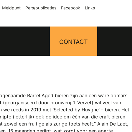
Meldpunt
Pers/publicaties
Facebook
Links
CONTACT
e zogenaamde Barrel Aged bieren zijn aan een ware opmars
 (georganiseerd door brouwerij 't Verzet) wil veel van
n we reeds in 2019 met ‘Selected by Huyghe’ – bieren. Het
jpte (letterlijk) ook de idee om één van die craft bieren
t zowel een fruitige als zurige toets heeft.” Alain De Laet,
ten, 15 maanden gerijpt, wat zorgt voor een aparte