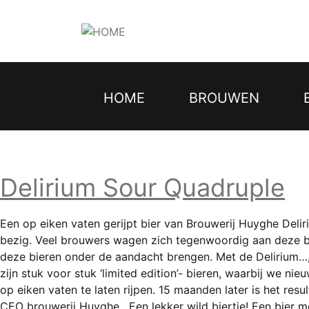
Topmenu
Overslaan
en
naar
de
inhoud
gaan
HOME
BROUWEN
Hoofdnavigatie
Delirium Sour Quadruple
Een op eiken vaten gerijpt bier van Brouwerij Huyghe Deli
bezig. Veel brouwers wagen zich tegenwoordig aan deze bie
deze bieren onder de aandacht brengen. Met de Delirium…, E
zijn stuk voor stuk ‘limited edition’- bieren, waarbij we n
op eiken vaten te laten rijpen. 15 maanden later is het resu
CEO brouwerij Huyghe , Een lekker wild biertje! Een bier m