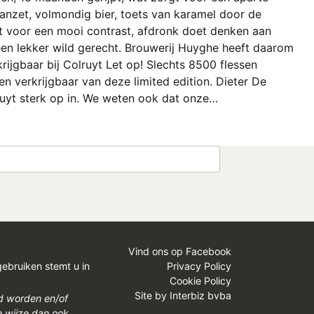
anzet, volmondig bier, toets van karamel door de
t voor een mooi contrast, afdronk doet denken aan
k een lekker wild gerecht. Brouwerij Huyghe heeft daarom
ijgbaar bij Colruyt Let op! Slechts 8500 flessen
sen verkrijgbaar van deze limited edition. Dieter De
lruyt sterk op in. We weten ook dat onze…
Vind ons op Facebook
gebruiken stemt u in
Privacy Policy
Cookie Policy
Site by
Interbiz bvba
gd worden en/of
e wijze dan ook