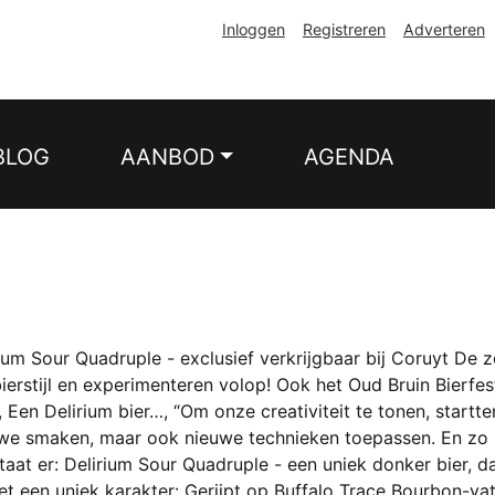
Inloggen
Registreren
Adverteren
BLOG
AANBOD
AGENDA
rium Sour Quadruple - exclusief verkrijgbaar bij Coruyt D
rstijl en experimenteren volop! Ook het Oud Bruin Bierfest
en Delirium bier…, “Om onze creativiteit te tonen, startte
ieuwe smaken, maar ook nieuwe technieken toepassen. En zo ri
ltaat er: Delirium Sour Quadruple - een uniek donker bier, da
et een uniek karakter: Gerijpt op Buffalo Trace Bourbon-va