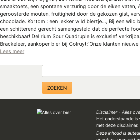
smaaktoets, een spontane verzuring door de eiken vaten, A
geroosterde mouten, fruitigheid door de gekozen gist, ve
chocolade. Kortom : een lekker wild biertje…, Bij een wild 
een schitterend gerecht samengesteld dat de perfecte foodp
beschikbaar! Delirium Sour Quadruple is exclusief verkrijbaa
Brackeleer, aankoper bier bij Colruyt:“Onze klanten nieuw
Lees meer
Zoeken
Disclaimer - Alles ove
Het onderstaande is 
met deze disclaimer.
Deze inhoud is auteu
openbaar gemaakt wor