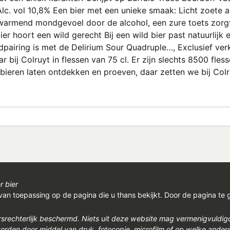
lc. vol 10,8% Een bier met een unieke smaak: Licht zoete a
rwarmend mondgevoel door de alcohol, een zure toets zorg
bier hoort een wild gerecht Bij een wild bier past natuurlij
airing is met de Delirium Sour Quadruple…, Exclusief verkr
r bij Colruyt in flessen van 75 cl. Er zijn slechts 8500 fles
e bieren laten ontdekken en proeven, daar zetten we bij Co
r bier
van toepassing op de pagina die u thans bekijkt. Door de pagina te 
rsrechterlijk beschermd. Niets uit deze website mag vermenigvuldi
den door middel van druk, fotocopie, microfilm of op welke ander