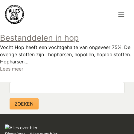
Overslaan
en
naar
de
Hoofdnavigatie
inhoud
Bestanddelen in hop
HOME
gaan
Vocht Hop heeft een vochtgehalte van ongeveer 75%. De
BROUWEN
overige stoffen zijn : hopharsen, hopoliën, hoplooistoffen.
Hopharsen…
BLOG
Lees meer
AANBOD
Zoeken
AGENDA
CONTACT
Topmenu
INLOGGEN
Disclaimer - Alles over bier