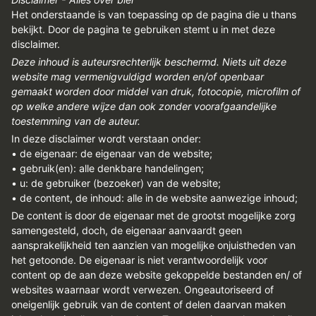
REGISTREREN
Het onderstaande is van toepassing op de pagina die u thans
bekijkt. Door de pagina te gebruiken stemt u in met deze
ADVERTEREN
disclaimer.
Deze inhoud is auteursrechterlijk beschermd. Niets uit deze
MELDPUNT
website mag vermenigvuldigd worden en/of openbaar
PERS/PUBLICATIES
gemaakt worden door middel van druk, fotocopie, microfilm of
op welke andere wijze dan ook zonder voorafgaandelijke
FACEBOOK
toestemming van de auteur.
In deze disclaimer wordt verstaan onder:
LINKS
• de eigenaar: de eigenaar van de website;
• gebruik(en): alle denkbare handelingen;
• u: de gebruiker (bezoeker) van de website;
• de content, de inhoud: alle in de website aanwezige inhoud;
De content is door de eigenaar met de grootst mogelijke zorg
samengesteld, doch, de eigenaar aanvaardt geen
aansprakelijkheid ten aanzien van mogelijke onjuistheden van
het getoonde. De eigenaar is niet verantwoordelijk voor
content op de aan deze website gekoppelde bestanden en/ of
websites waarnaar wordt verwezen. Ongeautoriseerd of
oneigenlijk gebruik van de content of delen daarvan maken