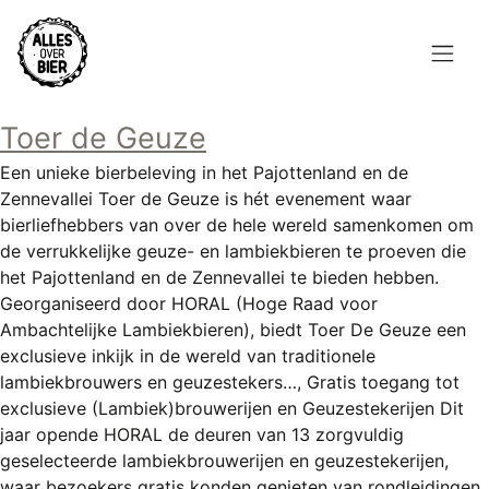
Overslaan
en
naar
de
Hoofdnavigatie
inhoud
Toer de Geuze
HOME
gaan
Een unieke bierbeleving in het Pajottenland en de
BROUWEN
Zennevallei Toer de Geuze is hét evenement waar
bierliefhebbers van over de hele wereld samenkomen om
BLOG
de verrukkelijke geuze- en lambiekbieren te proeven die
het Pajottenland en de Zennevallei te bieden hebben.
AANBOD
Georganiseerd door HORAL (Hoge Raad voor
Ambachtelijke Lambiekbieren), biedt Toer De Geuze een
AGENDA
exclusieve inkijk in de wereld van traditionele
lambiekbrouwers en geuzestekers…, Gratis toegang tot
CONTACT
exclusieve (Lambiek)brouwerijen en Geuzestekerijen Dit
jaar opende HORAL de deuren van 13 zorgvuldig
Topmenu
INLOGGEN
geselecteerde lambiekbrouwerijen en geuzestekerijen,
waar bezoekers gratis konden genieten van rondleidingen