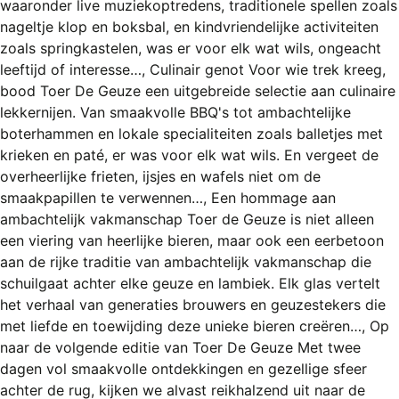
waaronder live muziekoptredens, traditionele spellen zoals
nageltje klop en boksbal, en kindvriendelijke activiteiten
zoals springkastelen, was er voor elk wat wils, ongeacht
leeftijd of interesse…, Culinair genot Voor wie trek kreeg,
bood Toer De Geuze een uitgebreide selectie aan culinaire
lekkernijen. Van smaakvolle BBQ's tot ambachtelijke
boterhammen en lokale specialiteiten zoals balletjes met
krieken en paté, er was voor elk wat wils. En vergeet de
overheerlijke frieten, ijsjes en wafels niet om de
smaakpapillen te verwennen…, Een hommage aan
ambachtelijk vakmanschap Toer de Geuze is niet alleen
een viering van heerlijke bieren, maar ook een eerbetoon
aan de rijke traditie van ambachtelijk vakmanschap die
schuilgaat achter elke geuze en lambiek. Elk glas vertelt
het verhaal van generaties brouwers en geuzestekers die
met liefde en toewijding deze unieke bieren creëren…, Op
naar de volgende editie van Toer De Geuze Met twee
dagen vol smaakvolle ontdekkingen en gezellige sfeer
achter de rug, kijken we alvast reikhalzend uit naar de