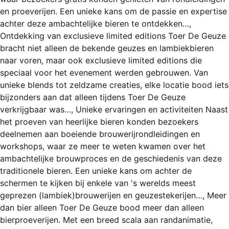
REGISTREREN
en proeverijen. Een unieke kans om de passie en expertise
achter deze ambachtelijke bieren te ontdekken…,
ADVERTEREN
Ontdekking van exclusieve limited editions Toer De Geuze
MELDPUNT
bracht niet alleen de bekende geuzes en lambiekbieren
naar voren, maar ook exclusieve limited editions die
PERS/PUBLICATIES
speciaal voor het evenement werden gebrouwen. Van
unieke blends tot zeldzame creaties, elke locatie bood iets
FACEBOOK
bijzonders aan dat alleen tijdens Toer De Geuze
LINKS
verkrijgbaar was…, Unieke ervaringen en activiteiten Naast
het proeven van heerlijke bieren konden bezoekers
deelnemen aan boeiende brouwerijrondleidingen en
workshops, waar ze meer te weten kwamen over het
ambachtelijke brouwproces en de geschiedenis van deze
traditionele bieren. Een unieke kans om achter de
schermen te kijken bij enkele van 's werelds meest
geprezen (lambiek)brouwerijen en geuzestekerijen…, Meer
dan bier alleen Toer De Geuze bood meer dan alleen
bierproeverijen. Met een breed scala aan randanimatie,