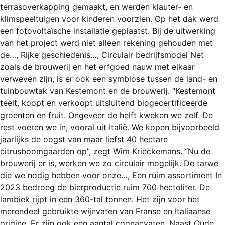
terrasoverkapping gemaakt, en werden klauter- en
klimspeeltuigen voor kinderen voorzien. Op het dak werd
een fotovoltaïsche installatie geplaatst. Bij de uitwerking
van het project werd niet alleen rekening gehouden met
de…, Rijke geschiedenis…, Circulair bedrijfsmodel Net
zoals de brouwerij en het erfgoed nauw met elkaar
verweven zijn, is er ook een symbiose tussen de land- en
tuinbouwtak van Kestemont en de brouwerij. “Kestemont
teelt, koopt en verkoopt uitsluitend biogecertificeerde
groenten en fruit. Ongeveer de helft kweken we zelf. De
rest voeren we in, vooral uit Italië. We kopen bijvoorbeeld
jaarlijks de oogst van maar liefst 40 hectare
citrusboomgaarden op”, zegt Wim Krieckemans. “Nu de
brouwerij er is, werken we zo circulair mogelijk. De tarwe
die we nodig hebben voor onze…, Een ruim assortiment In
2023 bedroeg de bierproductie ruim 700 hectoliter. De
lambiek rijpt in een 360-tal tonnen. Het zijn voor het
merendeel gebruikte wijnvaten van Franse en Italiaanse
origine. Er zijn ook een aantal cognacvaten. Naast Oude