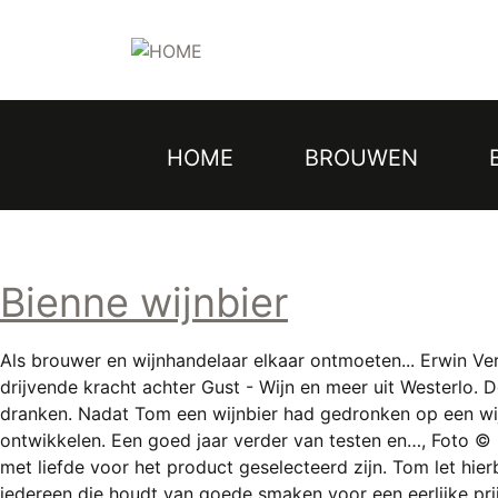
Topmenu
Overslaan
en
naar
de
inhoud
gaan
HOME
BROUWEN
Hoofdnavigatie
Bienne wijnbier
Als brouwer en wijnhandelaar elkaar ontmoeten... Erwin Ve
drijvende kracht achter Gust - Wijn en meer uit Westerlo. 
dranken. Nadat Tom een wijnbier had gedronken op een wij
ontwikkelen. Een goed jaar verder van testen en…, Foto © 
met liefde voor het product geselecteerd zijn. Tom let hier
iedereen die houdt van goede smaken voor een eerlijke pr