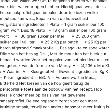
Tripel Wat willen we? Om te beginnen moeten we bepalen
REGISTREREN
welk bier we voor ogen hebben. Hierbij gaan we al deels
ADVERTEREN
het smaakprofiel gaan bepalen door te kiezen welke
moutsoorten we…, Bepalen van de hoeveelheid
MELDPUNT
vergistbare ingrediënten 1 Plato = 1 gram suiker per 100
gram wort Dus: 18 Plato = 18 gram suiker per 100 gram
PERS/PUBLICATIES
wort = 180 gram suiker per liter = 25.200 gram
FACEBOOK
suiker per 140 liter = 25,2 Kg per batch = 25 Kg per
batch afgerond Smaakprofiel…, Beslagdikte en spoelwater
LINKS
Dikte van het beslag De…, Met de mout kan het bierkleur
bepaald worden Voor het bepalen van het bierkleur maken
we gebruik van de formule van Morey. A = (4,236 x M x K)
/ V Waarin : A = Kleurgetal M = Gewicht ingrediënt in Kg K
= Kleur ingrediënt in EBC V = Volume wort in liter…,
Bitterheid Het kiezen van de hop geeft terug de
persoonlijke toets aan de opbouw van het recept. Hop
kies je onder meer op basis van het gewenste
smaakprofiel. De ene hopsoort zorgt voor een meer
kruidige smaak, terwijl een andere hopsoort meer fruitig is.