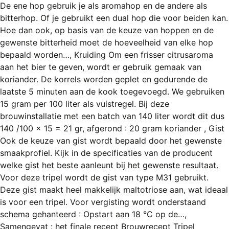
De ene hop gebruik je als aromahop en de andere als
bitterhop. Of je gebruikt een dual hop die voor beiden kan.
Hoe dan ook, op basis van de keuze van hoppen en de
gewenste bitterheid moet de hoeveelheid van elke hop
bepaald worden…, Kruiding Om een frisser citrusaroma
aan het bier te geven, wordt er gebruik gemaak van
koriander. De korrels worden geplet en gedurende de
laatste 5 minuten aan de kook toegevoegd. We gebruiken
15 gram per 100 liter als vuistregel. Bij deze
brouwinstallatie met een batch van 140 liter wordt dit dus
140 /100 x 15 = 21 gr, afgerond : 20 gram koriander , Gist
Ook de keuze van gist wordt bepaald door het gewenste
smaakprofiel. Kijk in de specificaties van de producent
welke gist het beste aanleunt bij het gewenste resultaat.
Voor deze tripel wordt de gist van type M31 gebruikt.
Deze gist maakt heel makkelijk maltotriose aan, wat ideaal
is voor een tripel. Voor vergisting wordt onderstaand
schema gehanteerd : Opstart aan 18 °C op de…,
Samengevat : het finale recept Brouwrecept Tripel