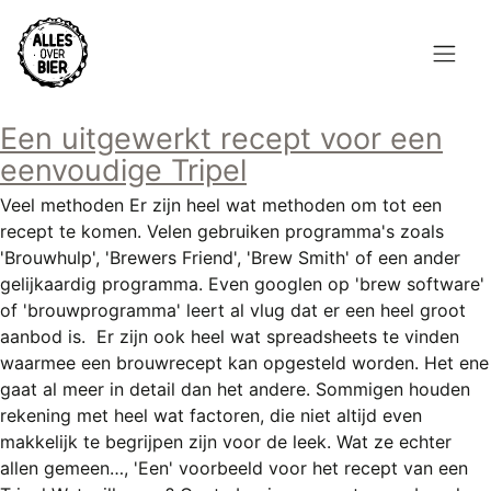
Overslaan
en
naar
de
Hoofdnavigatie
inhoud
Een uitgewerkt recept voor een
HOME
gaan
eenvoudige Tripel
BROUWEN
Veel methoden Er zijn heel wat methoden om tot een
recept te komen. Velen gebruiken programma's zoals
BLOG
'Brouwhulp', 'Brewers Friend', 'Brew Smith' of een ander
gelijkaardig programma. Even googlen op 'brew software'
AANBOD
of 'brouwprogramma' leert al vlug dat er een heel groot
aanbod is. Er zijn ook heel wat spreadsheets te vinden
AGENDA
waarmee een brouwrecept kan opgesteld worden. Het ene
gaat al meer in detail dan het andere. Sommigen houden
CONTACT
rekening met heel wat factoren, die niet altijd even
makkelijk te begrijpen zijn voor de leek. Wat ze echter
Topmenu
INLOGGEN
allen gemeen…, 'Een' voorbeeld voor het recept van een