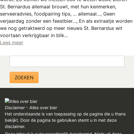
REGISTREREN
St. Bernardus allemaal brouwt, met hun kenmerken,
serveeradvies, foodpairing tips, ... allemaal…, Geen
ADVERTEREN
verjaardag zonder een feestbier…, En als extraatje worden
MELDPUNT
we nog getrakteerd op meer nieuws St. Bernardus wit
voortaan verkrijgbaar in blik…
PERS/PUBLICATIES
Lees meer
FACEBOOK
Zoeken
LINKS
Disclaimer - Alles over bier
Het onderstaande is van toepassing op de pagina die u thans
bekijkt. Door de pagina te gebruiken stemt u in met deze
disclaimer.
Deze inhoud is auteursrechterlijk beschermd. Niets uit deze