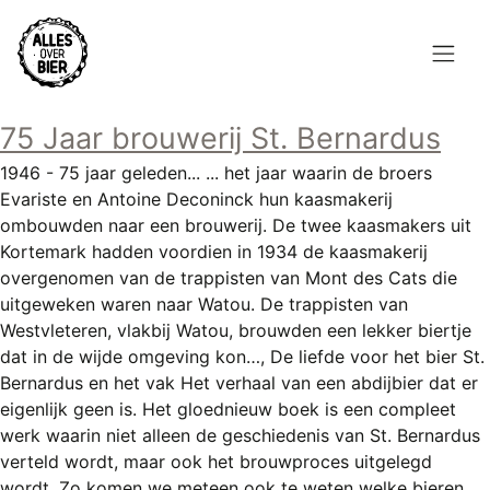
Overslaan
en
naar
de
Hoofdnavigatie
inhoud
75 Jaar brouwerij St. Bernardus
HOME
gaan
1946 - 75 jaar geleden... ... het jaar waarin de broers
BROUWEN
Evariste en Antoine Deconinck hun kaasmakerij
ombouwden naar een brouwerij. De twee kaasmakers uit
BLOG
Kortemark hadden voordien in 1934 de kaasmakerij
overgenomen van de trappisten van Mont des Cats die
AANBOD
uitgeweken waren naar Watou. De trappisten van
Westvleteren, vlakbij Watou, brouwden een lekker biertje
AGENDA
dat in de wijde omgeving kon…, De liefde voor het bier St.
Bernardus en het vak Het verhaal van een abdijbier dat er
CONTACT
eigenlijk geen is. Het gloednieuw boek is een compleet
werk waarin niet alleen de geschiedenis van St. Bernardus
Topmenu
INLOGGEN
verteld wordt, maar ook het brouwproces uitgelegd
wordt. Zo komen we meteen ook te weten welke bieren