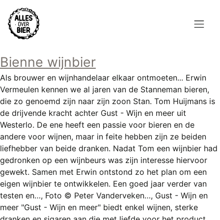
Overslaan
en
naar
de
Hoofdnavigatie
inhoud
Bienne wijnbier
HOME
gaan
Als brouwer en wijnhandelaar elkaar ontmoeten... Erwin
BROUWEN
Vermeulen kennen we al jaren van de Stanneman bieren,
die zo genoemd zijn naar zijn zoon Stan. Tom Huijmans is
BLOG
de drijvende kracht achter Gust - Wijn en meer uit
Westerlo. De ene heeft een passie voor bieren en de
AANBOD
andere voor wijnen, maar in feite hebben zijn ze beiden
liefhebber van beide dranken. Nadat Tom een wijnbier had
AGENDA
gedronken op een wijnbeurs was zijn interesse hiervoor
gewekt. Samen met Erwin ontstond zo het plan om een
CONTACT
eigen wijnbier te ontwikkelen. Een goed jaar verder van
testen en…, Foto © Peter Vanderveken…, Gust - Wijn en
Topmenu
INLOGGEN
meer "Gust - Wijn en meer" biedt enkel wijnen, sterke
dranken en sigaren aan die met liefde voor het product