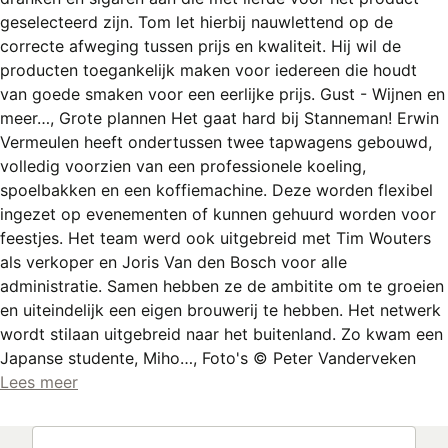
REGISTREREN
geselecteerd zijn. Tom let hierbij nauwlettend op de
correcte afweging tussen prijs en kwaliteit. Hij wil de
ADVERTEREN
producten toegankelijk maken voor iedereen die houdt
MELDPUNT
van goede smaken voor een eerlijke prijs. Gust - Wijnen en
meer…, Grote plannen Het gaat hard bij Stanneman! Erwin
PERS/PUBLICATIES
Vermeulen heeft ondertussen twee tapwagens gebouwd,
volledig voorzien van een professionele koeling,
FACEBOOK
spoelbakken en een koffiemachine. Deze worden flexibel
LINKS
ingezet op evenementen of kunnen gehuurd worden voor
feestjes. Het team werd ook uitgebreid met Tim Wouters
als verkoper en Joris Van den Bosch voor alle
administratie. Samen hebben ze de ambitite om te groeien
en uiteindelijk een eigen brouwerij te hebben. Het netwerk
wordt stilaan uitgebreid naar het buitenland. Zo kwam een
Japanse studente, Miho…, Foto's © Peter Vanderveken
Lees meer
Zoeken