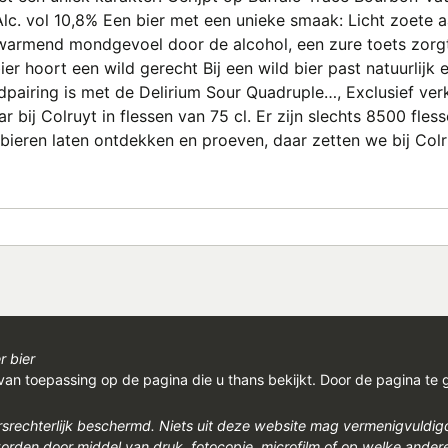
lc. vol 10,8% Een bier met een unieke smaak: Licht zoete a
rwarmend mondgevoel door de alcohol, een zure toets zorg
bier hoort een wild gerecht Bij een wild bier past natuurlij
airing is met de Delirium Sour Quadruple…, Exclusief verkr
r bij Colruyt in flessen van 75 cl. Er zijn slechts 8500 fles
e bieren laten ontdekken en proeven, daar zetten we bij Co
r bier
van toepassing op de pagina die u thans bekijkt. Door de pagina te 
rsrechterlijk beschermd. Niets uit deze website mag vermenigvuldi
den door middel van druk, fotocopie, microfilm of op welke ander