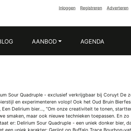
Inloggen
Registreren
Adverteren
BLOG
AANBOD
AGENDA
rium Sour Quadruple - exclusief verkrijgbaar bij Coruyt D
rstijl en experimenteren volop! Ook het Oud Bruin Bierfest
en Delirium bier…, “Om onze creativiteit te tonen, startte
ieuwe smaken, maar ook nieuwe technieken toepassen. En zo ri
ltaat er: Delirium Sour Quadruple - een uniek donker bier, da
et een uniek karakter: Gerijpt op Buffalo Trace Bourbon-va