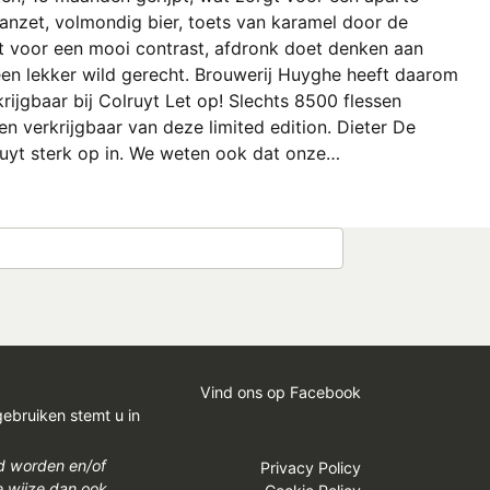
anzet, volmondig bier, toets van karamel door de
t voor een mooi contrast, afdronk doet denken aan
k een lekker wild gerecht. Brouwerij Huyghe heeft daarom
ijgbaar bij Colruyt Let op! Slechts 8500 flessen
sen verkrijgbaar van deze limited edition. Dieter De
lruyt sterk op in. We weten ook dat onze…
Vind ons op Facebook
gebruiken stemt u in
gd worden en/of
Privacy Policy
e wijze dan ook