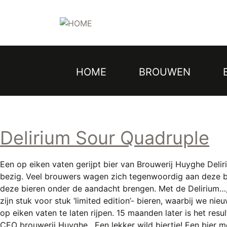
Topmenu
Overslaan
en
naar
de
inhoud
gaan
HOME
BROUWEN
Hoofdnavigatie
Delirium Sour Quadruple
Een op eiken vaten gerijpt bier van Brouwerij Huyghe Deli
bezig. Veel brouwers wagen zich tegenwoordig aan deze bie
deze bieren onder de aandacht brengen. Met de Delirium…, E
zijn stuk voor stuk ‘limited edition’- bieren, waarbij we n
op eiken vaten te laten rijpen. 15 maanden later is het resu
CEO brouwerij Huyghe , Een lekker wild biertje! Een bier m