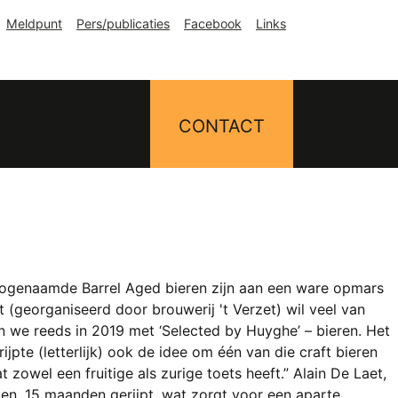
Meldpunt
Pers/publicaties
Facebook
Links
CONTACT
e zogenaamde Barrel Aged bieren zijn aan een ware opmars
 (georganiseerd door brouwerij 't Verzet) wil veel van
n we reeds in 2019 met ‘Selected by Huyghe’ – bieren. Het
jpte (letterlijk) ook de idee om één van die craft bieren
t zowel een fruitige als zurige toets heeft.” Alain De Laet,
ten, 15 maanden gerijpt, wat zorgt voor een aparte