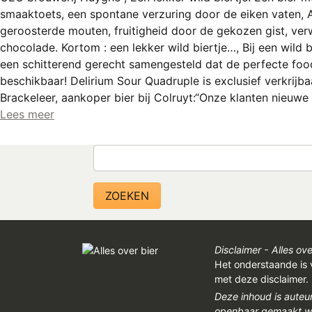
smaaktoets, een spontane verzuring door de eiken vaten, A
geroosterde mouten, fruitigheid door de gekozen gist, ve
chocolade. Kortom : een lekker wild biertje…, Bij een wild 
een schitterend gerecht samengesteld dat de perfecte foodp
beschikbaar! Delirium Sour Quadruple is exclusief verkrijbaa
Brackeleer, aankoper bier bij Colruyt:“Onze klanten nieuw
Lees meer
Zoeken
Disclaimer - Alles ove
Het onderstaande is 
met deze disclaimer.
Deze inhoud is auteu
openbaar gemaakt wor