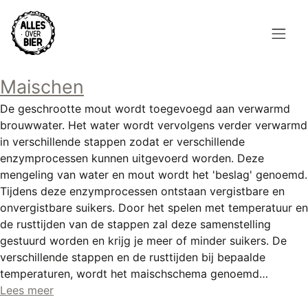
Overslaan
en
naar
de
Hoofdnavigatie
inhoud
Maischen
HOME
gaan
De geschrootte mout wordt toegevoegd aan verwarmd
BROUWEN
brouwwater. Het water wordt vervolgens verder verwarmd
in verschillende stappen zodat er verschillende
BLOG
enzymprocessen kunnen uitgevoerd worden. Deze
mengeling van water en mout wordt het 'beslag' genoemd.
AANBOD
Tijdens deze enzymprocessen ontstaan vergistbare en
onvergistbare suikers. Door het spelen met temperatuur en
AGENDA
de rusttijden van de stappen zal deze samenstelling
gestuurd worden en krijg je meer of minder suikers. De
CONTACT
verschillende stappen en de rusttijden bij bepaalde
temperaturen, wordt het maischschema genoemd…
Topmenu
INLOGGEN
Lees meer