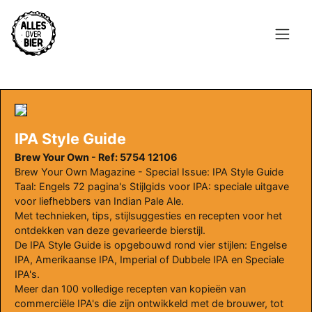
Overslaan
en
naar
de
Hoofdnavigatie
inhoud
HOME
gaan
BROUWEN
IPA Style Guide
BLOG
Brew Your Own - Ref: 5754 12106
Brew Your Own Magazine - Special Issue: IPA Style Guide
AANBOD
Taal: Engels 72 pagina's Stijlgids voor IPA: speciale uitgave
voor liefhebbers van Indian Pale Ale.
Met technieken, tips, stijlsuggesties en recepten voor het
AGENDA
ontdekken van deze gevarieerde bierstijl.
De IPA Style Guide is opgebouwd rond vier stijlen: Engelse
CONTACT
IPA, Amerikaanse IPA, Imperial of Dubbele IPA en Speciale
IPA's.
Topmenu
Meer dan 100 volledige recepten van kopieën van
INLOGGEN
commerciële IPA's die zijn ontwikkeld met de brouwer, tot