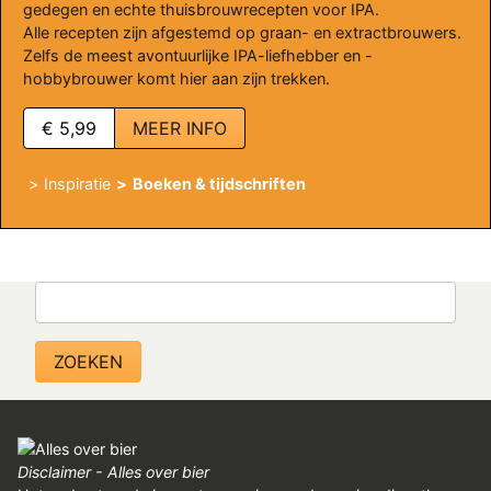
REGISTREREN
gedegen en echte thuisbrouwrecepten voor IPA.
Alle recepten zijn afgestemd op graan- en extractbrouwers.
ADVERTEREN
Zelfs de meest avontuurlijke IPA-liefhebber en -
hobbybrouwer komt hier aan zijn trekken.
MELDPUNT
€ 5,99
MEER INFO
PERS/PUBLICATIES
Inspiratie
Boeken & tijdschriften
FACEBOOK
LINKS
Zoeken
Disclaimer - Alles over bier