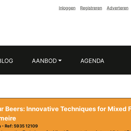
Inloggen
Registreren
Adverteren
BLOG
AANBOD
AGENDA
 Beers: Innovative Techniques for Mixed 
meire
 - Ref: 5935 12109