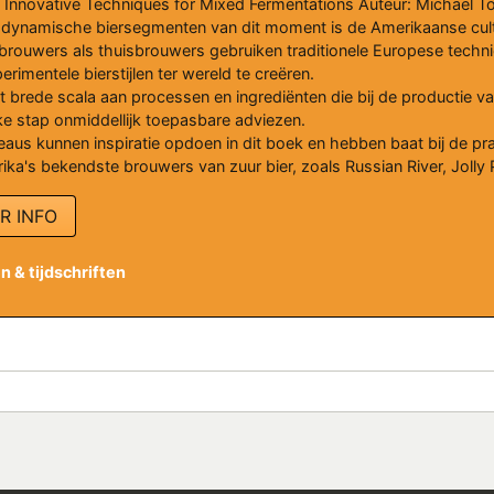
 Innovative Techniques for Mixed Fermentations Auteur: Michael T
dynamische biersegmenten van dit moment is de Amerikaanse cult
brouwers als thuisbrouwers gebruiken traditionele Europese tech
erimentele bierstijlen ter wereld te creëren.
et brede scala aan processen en ingrediënten die bij de productie v
ke stap onmiddellijk toepasbare adviezen.
eaus kunnen inspiratie opdoen in dit boek en hebben baat bij de p
ika's bekendste brouwers van zuur bier, zoals Russian River, Joll
R INFO
 & tijdschriften