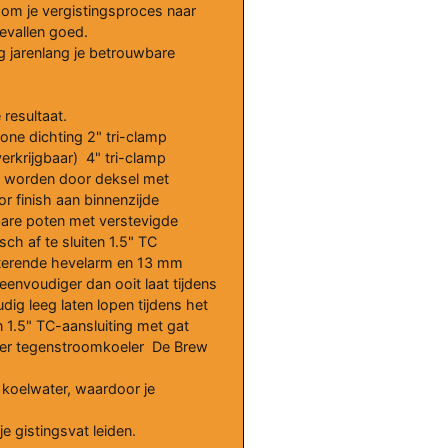
s om je vergistingsproces naar
gevallen goed.
g jarenlang je betrouwbare
resultaat.
cone dichting 2" tri-clamp
erkrijgbaar) 4" tri-clamp
n worden door deksel met
or finish aan binnenzijde
bare poten met verstevigde
ch af te sluiten 1.5" TC
roterende hevelarm en 13 mm
eenvoudiger dan ooit laat tijdens
ig leeg laten lopen tijdens het
 1.5" TC-aansluiting met gat
ler tegenstroomkoeler De Brew
 koelwater, waardoor je
je gistingsvat leiden.