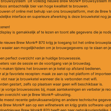
brouwsysteem Dit volledig nieuwe Brew Monk® brouwsysteem met w
oos ambachtelijk bier van hoge kwaliteit te brouwen.
 brouwen of online met behulp van ons brouwplatform, met de Brew 
ndelijke interface en superieure afwerking is deze brouwketel nog j
ekenen!
display is gemakkelijk af te lezen en toont alle gegevens die je nod
e nieuwe Brew Monk® B70 krijg je toegang tot het online brouwp
de waaier aan mogelijkheden om je brouwgegevens op te slaan en je
en perfect overzicht van je huidige brouwsessie.
ameters van de sessie en de voortgang van je brouwdag.
n maken tijdens het brouwen en je ketel op afstand bedienen.
 al je favoriete recepten: maak ze aan op het platform of importeer
 vlot naar je brouwketel wanneer die is verbonden met wifi.
rden gestart, zelfs op plaatsen waar geen wifi beschikbaar is.
 je vorige brouwsessies bij, maak aantekeningen en verbeter je re
 een overzicht van je Brew Monk®-uitrusting.
l de meest recente gebruiksaanwijzing en andere technische gegev
it je Brew Monk® aan op een wifinetwerk en krijg gratis software-up
loednieuwe Brew Monk® B70 heeft een zeer gebruiksvriendelijke, in