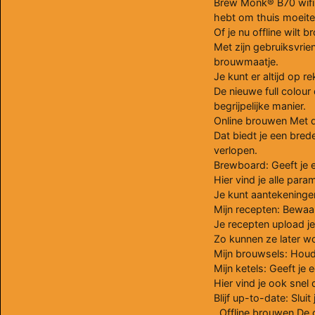
Brew Monk® B70 wifi 
hebt om thuis moeitel
Of je nu offline wilt
Met zijn gebruiksvrie
brouwmaatje.
Je kunt er altijd op r
De nieuwe full colour 
begrijpelijke manier.
Online brouwen Met d
Dat biedt je een bre
verlopen.
Brewboard: Geeft je e
Hier vind je alle par
Je kunt aantekeninge
Mijn recepten: Bewaar
Je recepten upload je
Zo kunnen ze later wo
Mijn brouwsels: Houd
Mijn ketels: Geeft je
Hier vind je ook sne
Blijf up-to-date: Slu
Offline brouwen De g