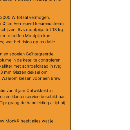
r) 3000 W totaal vermogen,
 35,0 cm Vernieuwd kleurenscherm
schijven: Rvs moutpijp: tot 18 kg
 om te heffen Moutpijp kan
; wat het risico op oxidatie
en en spoelen Geïntegreerde,
olume in de ketel te controleren
ilter met schroefdraad in rvs;
an 13 mm Glazen deksel om
ie Waarom kiezen voor een Brew
ie van 3 jaar Ontwikkeld in
elen en klantenservice beschikbaar
p: graag de handleiding altijd bij
w Monk® heeft alles wat je