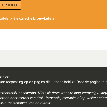
EER INFO
etels
Elektrische brouwketels
r bier
van toepassing op de pagina die u thans bekijkt. Door de pagina te 
rsrechterlijk beschermd. Niets uit deze website mag vermenigvuldi
den door middel van druk, fotocopie, microfilm of op welke ander
ijke toestemming van de auteur.