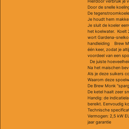
Hierdoor verbruik je 
Door de snelle koelin
De tegenstroomkoeler 
Je houdt hem makkeli
Je sluit de koeler e
het koelwater. Koelt 
wort Gardena-snelkopp
handleiding Brew Mo
één keer, zodat je al
voordeel van een sp
De juiste hoeveelhei
Na het maischen beva
Als je deze suikers c
Waarom deze spoelw
De Brew Monk “sparge 
De ketel haalt zeer 
Handig: de indicatie
bereikt. Eenvoudig k
Technische specificati
Vermogen: 2,5 kW EU-
jaar garantie