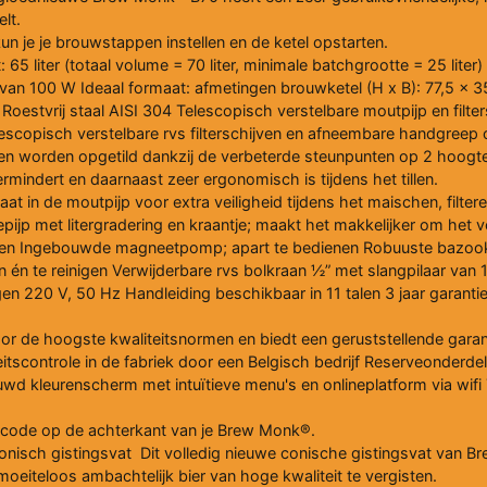
lt.
n je je brouwstappen instellen en de ketel opstarten.
 65 liter (totaal volume = 70 liter, minimale batchgrootte = 25 lite
n van 100 W Ideaal formaat: afmetingen brouwketel (H x B): 77,5 x
 Roestvrij staal AISI 304 Telescopisch verstelbare moutpijp en filter
lescopisch verstelbare rvs filterschijven en afneembare handgreep
en worden opgetild dankzij de verbeterde steunpunten op 2 hoogtes
ermindert en daarnaast zeer ergonomisch is tijdens het tillen.
t in de moutpijp voor extra veiligheid tijdens het maischen, filter
epijp met litergradering en kraantje; maakt het makkelijker om het v
elen Ingebouwde magneetpomp; apart te bedienen Robuuste bazookaf
ren én te reinigen Verwijderbare rvs bolkraan ½” met slangpilaar v
en 220 V, 50 Hz Handleiding beschikbaar in 11 talen 3 jaar garant
r de hoogste kwaliteitsnormen en biedt een geruststellende garant
eitscontrole in de fabriek door een Belgisch bedrijf Reserveonderd
wd kleurenscherm met intuïtieve menu's en onlineplatform via wifi Ti
ode op de achterkant van je Brew Monk®.
ch gistingsvat Dit volledig nieuwe conische gistingsvat van Bre
oeiteloos ambachtelijk bier van hoge kwaliteit te vergisten.