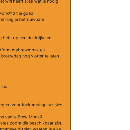
ifi heeft alles wat je nodig
Monk® zit je goed.
arenlang je betrouwbare
ig hebt op een duidelijke en
latform mybrewmonk.eu.
 brouwdag nog vlotter te laten
 ze.
cepten voor toekomstige sessies.
ens van je Brew Monk®.
dates zodra die beschikbaar zijn.
tuïtieve display waarop je elke