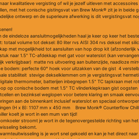
aar kwalitatieve vergisting of wil je jezelf uitleven met accessoire
illen, met het conische gistingsvat van Brew Monk® zit je in beide 
delijke ontwerp en de superieure afwerking is dit vergistingsvat no
ekenen!
e eindeloze aansluitmogelijkheden haal je keer op keer het beste 
 totaal volume tot deksel: 80 liter rvs AISI 304 rvs deksel met sili
kap met mogelijkheid tot aansluiten van hop drop kit (afzonderlijk v
tuk naar 1.5" TC-afdekkap met gat voor waterslot (kan vervange
ijk verkrijgbaar) matte rvs uitvoering aan buitenzijde, naadloze mirr
he bodem: perfecte 60° hoek voor uitzakken van de gist 4 verstel
ale stabiliteit stevige dekselklemmen om je vergistingsvat hermetis
digitale thermometer, batterijen inbegrepen 1.5" TC tapkraan met 
tloop op conische bodem met 1.5" TC vlinderklepkraan gist oogsten 
stcellen en bezinksel weglopen voor betere klaring en smaak eenvoud
ingen aan de binnenkant inclusief waterslot en speciaal ontworpen
tingen (H x B): 1107 mm x 450 mm Brew Monk® Counterflow Chil
ler koelt je wort in een mum van tijd!
omkoeler stroomt je wort in de tegenovergestelde richting van het
wisseling bekomt.
 warmteuitwisseling is je wort snel gekoeld en kan je het direct naar 