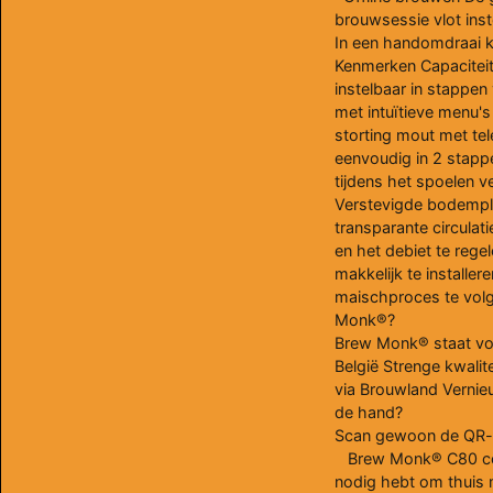
brouwsessie vlot inste
In een handomdraai ku
Kenmerken Capaciteit:
instelbaar in stappe
met intuïtieve menu's
storting mout met te
eenvoudig in 2 stapp
tijdens het spoelen v
Verstevigde bodemplaa
transparante circulati
en het debiet te reg
makkelijk te installe
maischproces te volg
Monk®?
Brew Monk® staat voo
België Strenge kwalit
via Brouwland Vernieu
de hand?
Scan gewoon de QR-c
Brew Monk® C80 conis
nodig hebt om thuis m