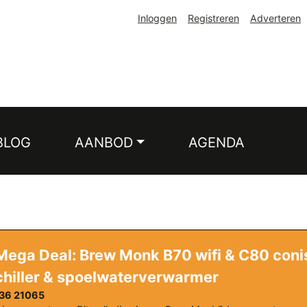
Inloggen
Registreren
Adverteren
BLOG
AANBOD
AGENDA
ega Deal: Brew Monk B70 wifi & C80 conis
chiller & spoelwaterverwarmer
636 21065