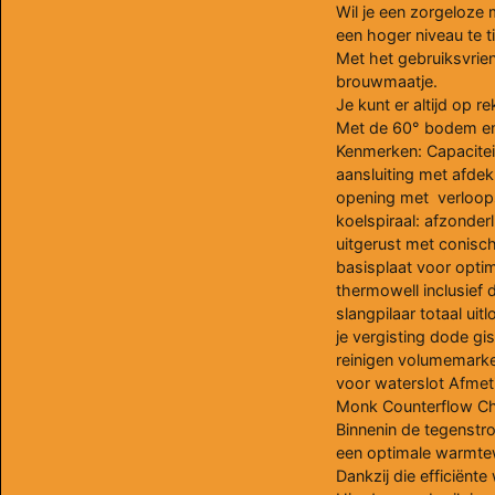
Wil je een zorgeloze m
een hoger niveau te t
Met het gebruiksvrien
brouwmaatje.
Je kunt er altijd op r
Met de 60° bodem en d
Kenmerken: Capaciteit:
aansluiting met afdek
opening met verloops
koelspiraal: afzonderl
uitgerust met conisc
basisplaat voor optim
thermowell inclusief 
slangpilaar totaal ui
je vergisting dode gi
reinigen volumemarker
voor waterslot Afme
Monk Counterflow Chil
Binnenin de tegenstro
een optimale warmte
Dankzij die efficiënte