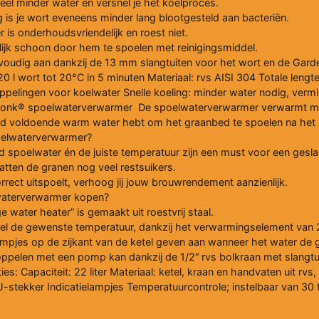
veel minder water en versnel je het koelproces.
g is je wort eveneens minder lang blootgesteld aan bacteriën.
is onderhoudsvriendelijk en roest niet.
jk schoon door hem te spoelen met reinigingsmiddel.
envoudig aan dankzij de 13 mm slangtuiten voor het wort en de Gar
20 l wort tot 20°C in 5 minuten Materiaal: rvs AISI 304 Totale leng
elingen voor koelwater Snelle koeling: minder water nodig, vermind
nk® spoelwaterverwarmer De spoelwaterverwarmer verwarmt maar l
tijd voldoende warm water hebt om het graanbed te spoelen na het 
oelwaterverwarmer?
d spoelwater én de juiste temperatuur zijn een must voor een ges
tten de granen nog veel restsuikers.
orrect uitspoelt, verhoog jij jouw brouwrendement aanzienlijk.
aterverwarmer kopen?
water heater” is gemaakt uit roestvrij staal.
snel de gewenste temperatuur, dankzij het verwarmingselement van 
lampjes op de zijkant van de ketel geven aan wanneer het water de
oppelen met een pomp kan dankzij de 1/2“ rvs bolkraan met slangt
es: Capaciteit: 22 liter Materiaal: ketel, kraan en handvaten uit rvs,
stekker Indicatielampjes Temperatuurcontrole; instelbaar van 30