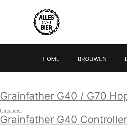
Topmenu
Overslaan
en
naar
de
inhoud
gaan
HOME
BROUWEN
Hoofdnavigatie
Grainfather G40 / G70 Hop
Lees meer
Grainfather G40 Controlle