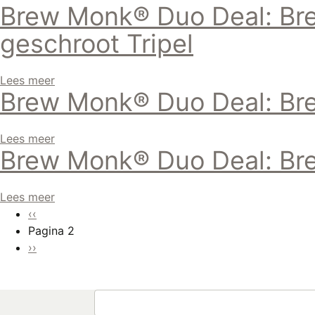
Brew Monk® Duo Deal: Br
geschroot Tripel
Lees meer
Brew Monk® Duo Deal: Bre
Lees meer
Brew Monk® Duo Deal: Bre
Lees meer
Paginering
Vorige
‹‹
pagina
Pagina 2
Volgende
››
pagina
Zoeken