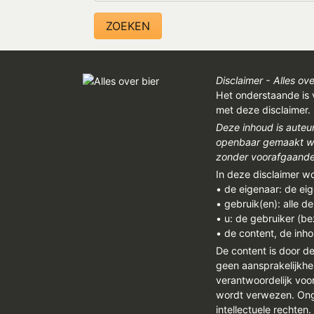
Disclaimer - Alles ove
Het onderstaande is 
met deze disclaimer.
Deze inhoud is auteu
openbaar gemaakt wor
zonder voorafgaandel
In deze disclaimer w
• de eigenaar: de ei
• gebruik(en): alle d
• u: de gebruiker (b
• de content, de inho
De content is door d
geen aansprakelijkhe
verantwoordelijk vo
wordt verwezen. Onge
intellectuele rechten