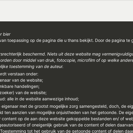
r bier
van toepassing op de pagina die u thans bekijkt. Door de pagina te 
rsrechterlijk beschermd. Niets uit deze website mag vermenigvuldi
den door middel van druk, fotocopie, microfilm of op welke ander
ijke toestemming van de auteur.
ordt verstaan onder:
genaar van de website;
enkbare handelingen;
ezoeker) van de website;
ud: alle in de website aanwezige inhoud;
e eigenaar met de grootst mogelijke zorg samengesteld, doch, de ei
id ten aanzien van mogelijke onjuistheden van het getoonde. De eigen
or content op de aan deze website gekoppelde bestanden en/ of we
autoriseerd of oneigenlijk gebruik van de content of delen daarva
. Toestemming tot het gebruik van de getoonde content of delen daar