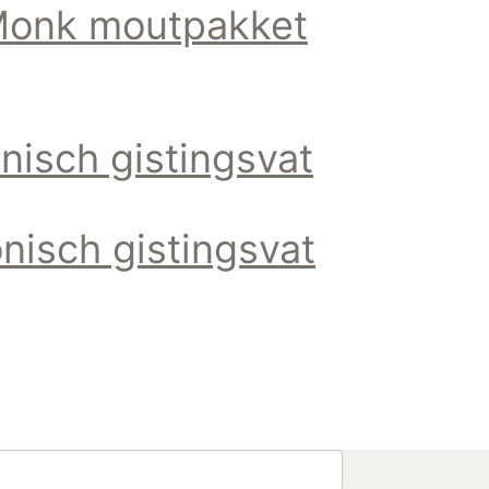
Monk moutpakket
isch gistingsvat
isch gistingsvat