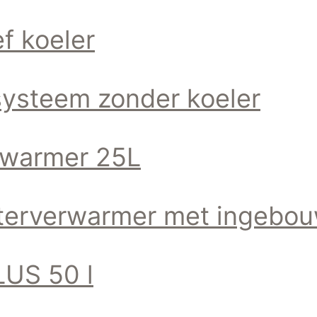
f koeler
ysteem zonder koeler
rwarmer 25L
terverwarmer met ingebo
LUS 50 l