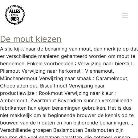
Overslaan
en
naar
de
Hoofdnavigatie
inhoud
De mout kiezen
HOME
gaan
Als je kijkt naar de benaming van mout, dan merk je op dat
BROUWEN
er verschillende manieren gehanteerd worden om mout te
benoemen. Enkele voorbeelden : Verwijzing naar bierstijl :
BLOG
Pilsmout Verwijzing naar herkomst : Viennamout,
Münchenermout Verwijzing naar smaak : Caramelmout,
AANBOD
Chocolademout, Biscuitmout Verwijzing naar
productiewijze : Rookmout Verwijzing naar kleur :
AGENDA
Ambermout, Zwartmout Bovendien kunnen verschillende
fabrikanten hun eigen benamingen gebruiken. Het is dus
CONTACT
niet makkelijk om al beginnende brouwer de kennis op te
bouwen van de mouten en hun bijhorende benamingen…,
Topmenu
INLOGGEN
Verschillende groepen Basismouten Basismouten zijn
mouten die veel enzymen bevatten, die zetmeel kunnen