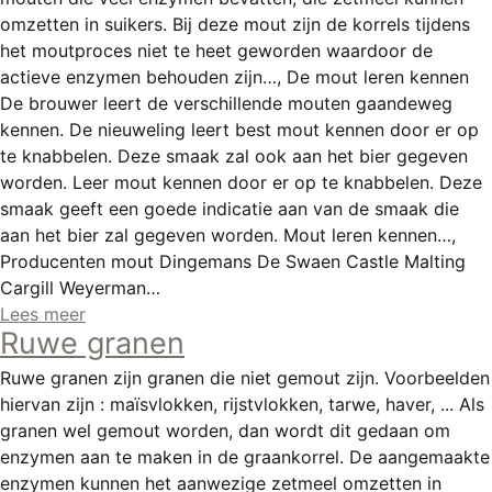
REGISTREREN
omzetten in suikers. Bij deze mout zijn de korrels tijdens
het moutproces niet te heet geworden waardoor de
ADVERTEREN
actieve enzymen behouden zijn…, De mout leren kennen
MELDPUNT
De brouwer leert de verschillende mouten gaandeweg
kennen. De nieuweling leert best mout kennen door er op
PERS/PUBLICATIES
te knabbelen. Deze smaak zal ook aan het bier gegeven
worden. Leer mout kennen door er op te knabbelen. Deze
FACEBOOK
smaak geeft een goede indicatie aan van de smaak die
LINKS
aan het bier zal gegeven worden. Mout leren kennen…,
Producenten mout Dingemans De Swaen Castle Malting
Cargill Weyerman…
Lees meer
Ruwe granen
Ruwe granen zijn granen die niet gemout zijn. Voorbeelden
hiervan zijn : maïsvlokken, rijstvlokken, tarwe, haver, ... Als
granen wel gemout worden, dan wordt dit gedaan om
enzymen aan te maken in de graankorrel. De aangemaakte
enzymen kunnen het aanwezige zetmeel omzetten in