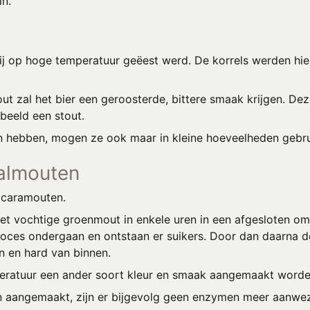
in.
ij op hoge temperatuur geëest werd. De korrels werden hi
t zal het bier een geroosterde, bittere smaak krijgen. D
rbeeld een stout.
n hebben, mogen ze ook maar in kleine hoeveelheden gebru
almouten
 caramouten.
 vochtige groenmout in enkele uren in een afgesloten om
roces ondergaan en ontstaan er suikers. Door dan daarna de
n en hard van binnen.
mperatuur een ander soort kleur en smaak aangemaakt worde
 aangemaakt, zijn er bijgevolg geen enzymen meer aanwez