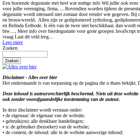
Een boeiende degustatie met heel wat nuttige info Wil jullie ook ee
voor jullie vereniging, firma, ... Bovendien worden tijdens de presen
degustatie wordt uiteraard niet zomaar door eender wie gegeven. Bij 
en brouwwereld. Allen zijn ze gediplomeerd zytholoog, gediplomeerd 
en Belinda Eelbode. Is één van de twee niet beschikbaar, dan wordt er
btw…, Meer info over bierdegustatie voor grote groepen JavaScript
vraag Laat dit veld leeg…
Lees meer
Zoeken
Disclaimer - Alles over bier
Het onderstaande is van toepassing op de pagina die u thans bekijkt. 
Deze inhoud is auteursrechterlijk beschermd. Niets uit deze websi
ook zonder voorafgaandelijke toestemming van de auteur.
In deze disclaimer wordt verstaan onder:
• de eigenaar: de eigenaar van de website;
• gebruik(en): alle denkbare handelingen;
• u: de gebruiker (bezoeker) van de website;
• de content, de inhoud: alle in de website aanwezige inhoud;