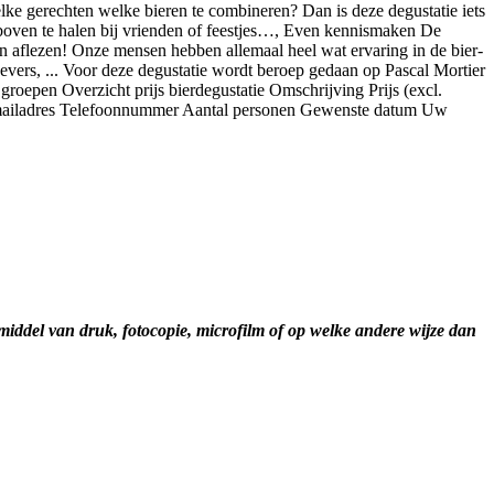
ke gerechten welke bieren te combineren? Dan is deze degustatie iets
n boven te halen bij vrienden of feestjes…, Even kennismaken De
en aflezen! Onze mensen hebben allemaal heel wat ervaring in de bier-
vers, ... Voor deze degustatie wordt beroep gedaan op Pascal Mortier
groepen Overzicht prijs bierdegustatie Omschrijving Prijs (excl.
 E-mailadres Telefoonnummer Aantal personen Gewenste datum Uw
iddel van druk, fotocopie, microfilm of op welke andere wijze dan