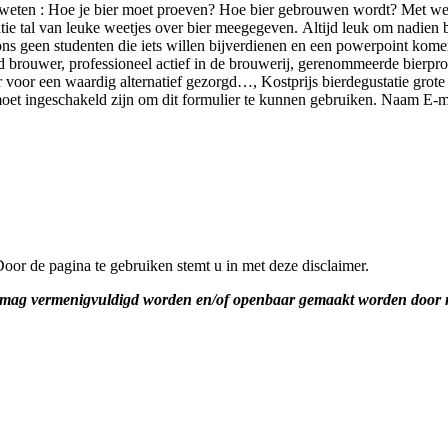
ns weten : Hoe je bier moet proeven? Hoe bier gebrouwen wordt? Met wel
tatie tal van leuke weetjes over bier meegegeven. Altijd leuk om nadie
ons geen studenten die iets willen bijverdienen en een powerpoint kom
brouwer, professioneel actief in de brouwerij, gerenommeerde bierproe
 voor een waardig alternatief gezorgd…, Kostprijs bierdegustatie grote 
 moet ingeschakeld zijn om dit formulier te kunnen gebruiken. Naam
Door de pagina te gebruiken stemt u in met deze disclaimer.
te mag vermenigvuldigd worden en/of openbaar gemaakt worden door m