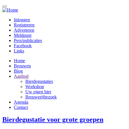
Overslaan
en
naar
Inloggen
de
Registreren
Topmenu
inhoud
Adverteren
gaan
Meldpunt
Pers/publicaties
Facebook
Links
Home
Brouwen
Hoofdnavigatie
Blog
Aanbod
Bierdegustaties
Workshop
Uw eigen bier
Brouwerijbezoek
Agenda
Contact
Bierdegustatie voor grote groepen